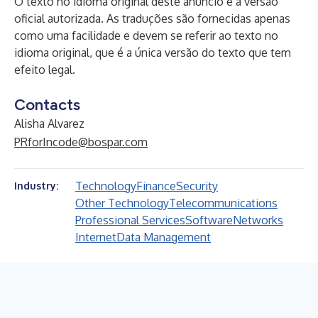
O texto no idioma original deste anúncio é a versão
oficial autorizada. As traduções são fornecidas apenas
como uma facilidade e devem se referir ao texto no
idioma original, que é a única versão do texto que tem
efeito legal.
Contacts
Alisha Alvarez
PRforIncode@bospar.com
Technology
Finance
Security
Industry:
Other Technology
Telecommunications
Professional Services
Software
Networks
Internet
Data Management