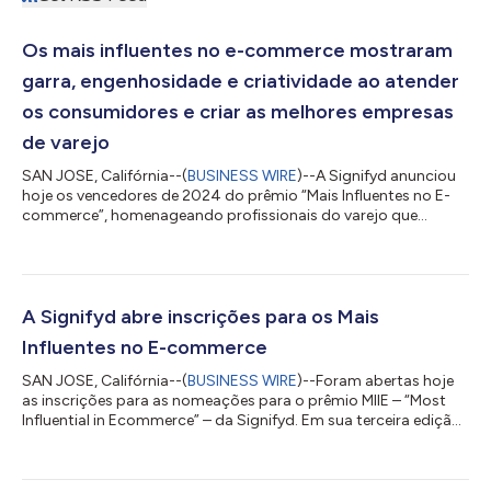
Os mais influentes no e-commerce mostraram
garra, engenhosidade e criatividade ao atender
os consumidores e criar as melhores empresas
de varejo
SAN JOSE, Califórnia--(
BUSINESS WIRE
)--A Signifyd anunciou
hoje os vencedores de 2024 do prêmio “Mais Influentes no E-
commerce”, homenageando profissionais do varejo que
encontraram maneiras inovadoras de atender os clientes e, ao
mesmo tempo, ajudar as respectivas organizações a prosperar
diante da inflação crescente e das perspectivas incertas para a
economia como um todo. Esse grupo de líderes do varejo
demonstrou grande resiliência enquanto inspirava equipes em
A Signifyd abre inscrições para os Mais
um setor que consistentemente...
Influentes no E-commerce
SAN JOSE, Califórnia--(
BUSINESS WIRE
)--Foram abertas hoje
as inscrições para as nomeações para o prêmio MIIE – “Most
Influential in Ecommerce” – da Signifyd. Em sua terceira edição,
a premiação anual celebrará 30 líderes excepcionais no varejo
online, que apresentaram ideias e ações inovadoras para
conduzir suas organizações em meio à alta inflação, condições