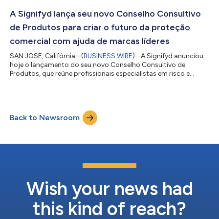
econômicas incertas e um aumento sem precedentes da
fraude no comércio eletrônico. Os prêmios MIIE da Signifyd
A Signifyd lança seu novo Conselho Consultivo
visam reconhecer os heróis...
de Produtos para criar o futuro da proteção
comercial com ajuda de marcas líderes
SAN JOSE, Califórnia--(
BUSINESS WIRE
)--A Signifyd anunciou
hoje o lançamento do seu novo Conselho Consultivo de
Produtos, que reúne profissionais especialistas em risco e
fraude online com profundo conhecimento e experiência no
setor. O Conselho ajudará a Signifyd a continuar na liderança
no mercado de proteção de e-commerce, sempre inovando
para maximizar a receita das marcas e melhorar a experiência
Back to Newsroom
do cliente. O Conselho inclui membros de alguns dos maiores e
mais conhecidos e-commerces do m...
Wish your news had
this kind of reach?