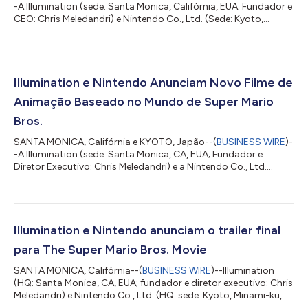
-A Illumination (sede: Santa Monica, Califórnia, EUA; Fundador e
CEO: Chris Meledandri) e Nintendo Co., Ltd. (Sede: Kyoto,
Minami-ku, Japão; Diretor Representante e Presidente: Shuntaro
Furukawa, doravante “Nintendo”) anunciaram hoje que o título
do novo filme de animação baseado no mundo de Super Mario
Bros. será Super Mario Galaxy. O Filme. O filme será lançado
mundialmente pela Universal Pictures a partir de 3 de abril de
Illumination e Nintendo Anunciam Novo Filme de
2026. Além di...
Animação Baseado no Mundo de Super Mario
Bros.
SANTA MONICA, Califórnia e KYOTO, Japão--(
BUSINESS WIRE
)-
-A Illumination (sede: Santa Monica, CA, EUA; Fundador e
Diretor Executivo: Chris Meledandri) e a Nintendo Co., Ltd.
(sede: Kyoto, Minami-ku, Japão; Diretor Representante e
Presidente: Shuntaro Furukawa, doravante "Nintendo")
anunciaram hoje que estão produzindo um novo filme de
animação baseado no mundo de Super Mario Bros. Este novo
filme de animação baseado no mundo de Super Mario Bros.
Illumination e Nintendo anunciam o trailer final
está planejado para ser lançado em 3 de abril de...
para The Super Mario Bros. Movie
SANTA MONICA, Califórnia--(
BUSINESS WIRE
)--Illumination
(HQ: Santa Monica, CA, EUA; fundador e diretor executivo: Chris
Meledandri) e Nintendo Co., Ltd. (HQ: sede: Kyoto, Minami-ku,
Japão; diretor representante e presidente: Shuntaro Furukawa,