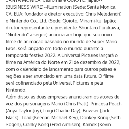
SANTA MONICA, Califórnia e QUIOTO, Japão--
(
BUSINESS WIRE
)--
Illumination (Sede: Santa Monica,
CA, EUA; fundador e diretor executivo: Chris Meledandri)
e Nintendo Co., Ltd. (Sede: Quioto, Minami-ku, Japão;
diretor representante e presidente: Shuntaro Furukawa,
“Nintendo” a seguir) anunciaram hoje que seu novo
filme de animação baseado no mundo de Super Mario
Bros. será lançado em todo o mundo durante a
temporada festiva 2022. A Universal Pictures lançará o
filme na América do Norte em 21 de dezembro de 2022,
com o calendário de lançamento para outros países e
regiões a ser anunciado em uma data futura. O filme
será cofinanciado pela Universal Pictures e pela
Nintendo.
Além disso, as duas empresas anunciaram os atores de
voz dos personagens Mario (Chris Pratt), Princesa Peach
(Anya Taylor-Joy), Luigi (Charlie Day), Bowser (Jack
Black), Toad (Keegan-Michael Key), Donkey Kong (Seth
Rogen), Cranky Kong (Fred Armisen), Kamek (Kevin