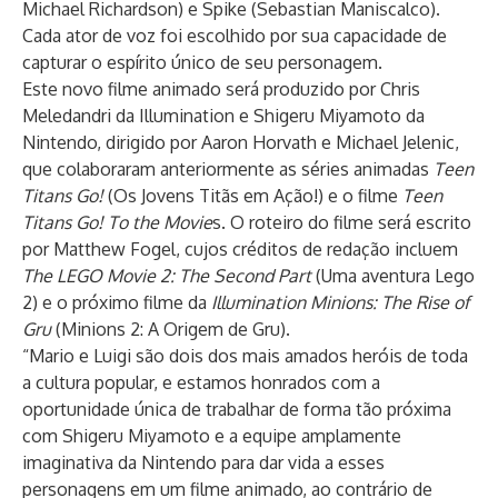
Michael Richardson) e Spike (Sebastian Maniscalco).
Cada ator de voz foi escolhido por sua capacidade de
capturar o espírito único de seu personagem.
Este novo filme animado será produzido por Chris
Meledandri da Illumination e Shigeru Miyamoto da
Nintendo, dirigido por Aaron Horvath e Michael Jelenic,
que colaboraram anteriormente as séries animadas
Teen
Titans Go!
(Os Jovens Titãs em Ação!) e o filme
Teen
Titans Go! To the Movie
s. O roteiro do filme será escrito
por Matthew Fogel, cujos créditos de redação incluem
The LEGO Movie 2: The Second Part
(Uma aventura Lego
2) e o próximo filme da
Illumination Minions: The Rise of
Gru
(Minions 2: A Origem de Gru).
“Mario e Luigi são dois dos mais amados heróis de toda
a cultura popular, e estamos honrados com a
oportunidade única de trabalhar de forma tão próxima
com Shigeru Miyamoto e a equipe amplamente
imaginativa da Nintendo para dar vida a esses
personagens em um filme animado, ao contrário de