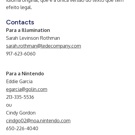
idioma original, que é a única versão do texto que tem
efeito legal.
Contacts
Para a Illumination
Sarah Levinson Rothman
sarah.rothman@ledecompany.com
917-623-6060
Para a Nintendo
Eddie Garcia
egarcia@golin.com
213-335-5536
ou
Cindy Gordon
cindgo02@noa.nintendo.com
650-226-4040