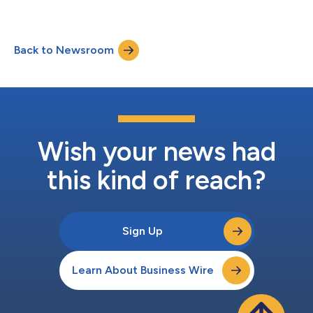
doravante "Nintendo") anunciaram hoje o trailer final para The
Super Mario Bros. Movie, o novo filme de animação baseado no
mundo de Super Mario Bros. durante o Nintendo Direct que foi
Back to Newsroom
transmitido hoje. Além disto, as duas empresas anunciaram o
dublador j...
Wish your news had
this kind of reach?
Sign Up
Learn About Business Wire