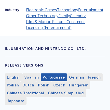
Electronic Games
Technology
Entertainment
Industry:
Other Technology
Family
Celebrity
Film & Motion Pictures
Consumer
Licensing (Entertainment)
ILLUMINATION AND NINTENDO CO., LTD.
RELEASE VERSIONS
English
Spanish
Portuguese
German
French
Italian
Dutch
Polish
Czech
Hungarian
Chinese Traditional
Chinese Simplified
Japanese