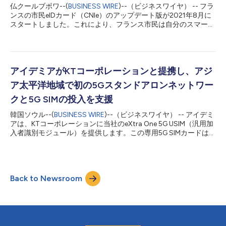
全州における運転免許証の大部分も発行しています。 この遠隔
仏クールブボワ--(
BUSINESS WIRE
)--（ビジネスワイヤ） -- フラ
身元証明（RIP）ソリューションは米国立標準技術研究所
ンスの市民eIDカード（CNIe）のアップデート版が2021年8月に
（NIST） 800-63A本人確認情報保証レベル（IAL）2に規定され
スタートしました。これにより、フランス市民は自分のスマート
た連邦本人確認情報管理指針に完全準拠しており、これにより
フォンを使用してオンライン取引を決済できるようになります。
NASAの新旧のパートナーや協力者が自分のモバイルデバイスを
市民は自分のスマートフォンで認証リクエストを受け取ったら、
使用して、必要な登録作業を行えるようになり、例えば写真付き
次にスマートフォンの背面にCNIeを当てて、近距離無線通信技術
身分証明書（生体検知を伴...
を使用して通信を行います。そのモバイルアプリは、カードのチ
ップに保持されている個人情報を安全に読み取り、認証します。
アイデミアがKTコーポレーションと提携し、アジ
市民は認証の前に同意を伝える必要があります。 このデジタルID
ア太平洋地域で初の5Gスタンドアロンネットワー
システムは、フランスのIT機関であるANSSIの第1レベルのセキュ
リティー証明書を取得して発行されるため、EU eIDAS規制の
クと5G SIMの投入を支援
「Substantial and High1（十分で高レベル）」に準拠したものに
韓国ソウル--(
BUSINESS WIRE
)--（ビジネスワイヤ） -- アイデミ
なります。このシステムは市民の本人確認データを保護し、認証
アは、KTコーポレーションに当社のeXtra One 5G USIM（汎用加
された市民のみがデータを管理できるよう保証します。 アイデ
入者識別モジュール）を提供します。この専用5G SIMカードは、
ミアのデジタルID担当シニアバイスプレジデントであるピエー
韓国で加入者のプライバシー保護を強化し、高速でシームレスな
ル・ルリエーヴルは、次のように述べています。「フラン...
接続機能を提供するとともに、開発を大きく前進させ、消費者に
よる5G携帯電話の採用を促進するものです。 拡張された本人確
認技術の世界的リーダー企業であるアイデミアは本日、KTコー
Back to Newsroom
ポレーション（旧コリア・テレコム）と提携し、KTCの新しい
5Gスタンドアロンネットワークをサポートするため、KTC初の
スタンドアロン（SA）5G USIMカードをアジア太平洋地域で投入
する計画を発表しました。 この提携の下、アイデミアはKTCに
NFC（近距離無線通信）機能を搭載した5GスタンドアロンUSIM
カードを供給します。この5GスタンドアロンUSIMは、顧客のプ