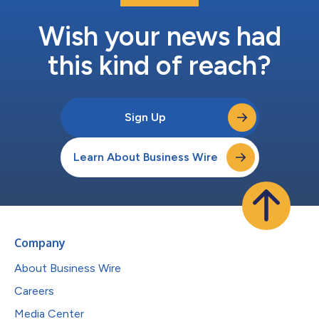
ライバシーを保護するために特別設計されているため、
MNO（移動体ネットワーク事業者）ネットワークの顧客にセキ
Wish your news had
ュリティーの向上をもたらします。USIMのIMSI（国際移動体加...
this kind of reach?
Sign Up
Learn About Business Wire
Company
About Business Wire
Careers
Media Center