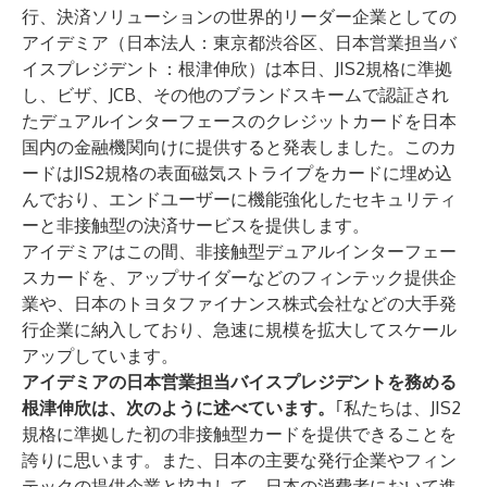
行、決済ソリューションの世界的リーダー企業としての
アイデミア（日本法人：東京都渋谷区、日本営業担当バ
イスプレジデント：根津伸欣）は本日、JIS2規格に準拠
し、ビザ、JCB、その他のブランドスキームで認証され
たデュアルインターフェースのクレジットカードを日本
国内の金融機関向けに提供すると発表しました。このカ
ードはJIS2規格の表面磁気ストライプをカードに埋め込
んでおり、エンドユーザーに機能強化したセキュリティ
ーと非接触型の決済サービスを提供します。
アイデミアはこの間、非接触型デュアルインターフェー
スカードを、アップサイダーなどのフィンテック提供企
業や、日本のトヨタファイナンス株式会社などの大手発
行企業に納入しており、急速に規模を拡大してスケール
アップしています。
アイデミアの日本営業担当バイスプレジデントを務める
根津伸欣は、次のように述べています。
｢私たちは、JIS2
規格に準拠した初の非接触型カードを提供できることを
誇りに思います。また、日本の主要な発行企業やフィン
テックの提供企業と協力して、日本の消費者において進