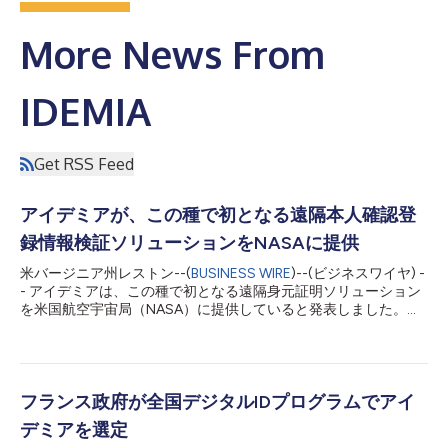
More News From
IDEMIA
Get RSS Feed
アイデミアが、この種で初となる遠隔本人確認登
録情報検証ソリューションをNASAに提供
米バージニア州レストン--(
BUSINESS WIRE
)--(ビジネスワイヤ) -
- アイデミアは、この種で初となる遠隔身元証明ソリューション
を米国航空宇宙局（NASA）に提供していると発表しました。こ
のソリューションにより、NASAはパートナーや協力者の本人確
認情報を遠隔から検証・登録できるようになります。 この連邦
政府向け遠隔身元証明ソリューションは、政府機関向けに資格証
明および本人確認情報認証・検証のサービスを提供する一流企業
であるアイデミアが開発したものです。またアイデミアは米国国
フランス政府が全国デジタルIDプログラムでアイ
防総省（DoD）の共通アクセスカード（CAC）など、連邦機関向
デミアを選定
けの個人本人確認情報検証（PIV）カードも製造しており、米国