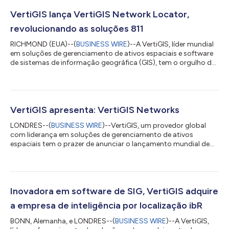
VertiGIS lança VertiGIS Network Locator,
revolucionando as soluções 811
RICHMOND (EUA)--(
BUSINESS WIRE
)--A VertiGIS, líder mundial
em soluções de gerenciamento de ativos espaciais e software
de sistemas de informação geográfica (GIS), tem o orgulho de
anunciar a mais recente inclusão à nova linha de produtos da
VertiGIS Networks: o VertiGIS Network Locator. Esta solução
inovadora de localização para serviços públicos subterrâneos
revoluciona a forma como as empresas lidam com a demanda
de respostas 811, Call-Before-You-Dig e One-Call com
VertiGIS apresenta: VertiGIS Networks
eficiência e precisão. O Ve...
LONDRES--(
BUSINESS WIRE
)--VertiGIS, um provedor global
com liderança em soluções de gerenciamento de ativos
espaciais tem o prazer de anunciar o lançamento mundial de
sua linha de produtos VertiGIS Networks após sua estreia na
América do Norte em maio. Ao utilizar soluções específicas da
VertiGIS Networks, as concessionárias poderão visualizar,
editar e integrar seus dados de rede usando aplicativos Web
modernos. Esri, a líder de mercado global em software de
Inovadora em software de SIG, VertiGIS adquire
sistema de informações geográficas...
a empresa de inteligência por localização ibR
BONN, Alemanha, e LONDRES--(
BUSINESS WIRE
)--A VertiGIS,