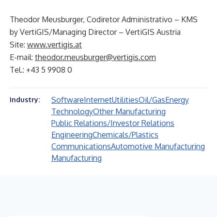
Theodor Meusburger, Codiretor Administrativo – KMS
by VertiGIS/Managing Director – VertiGIS Austria
Site:
www.vertigis.at
E-mail:
theodor.meusburger@vertigis.com
Tel.: +43 5 9908 0
Software
Internet
Utilities
Oil/Gas
Energy
Industry:
Technology
Other Manufacturing
Public Relations/Investor Relations
Engineering
Chemicals/Plastics
Communications
Automotive Manufacturing
Manufacturing