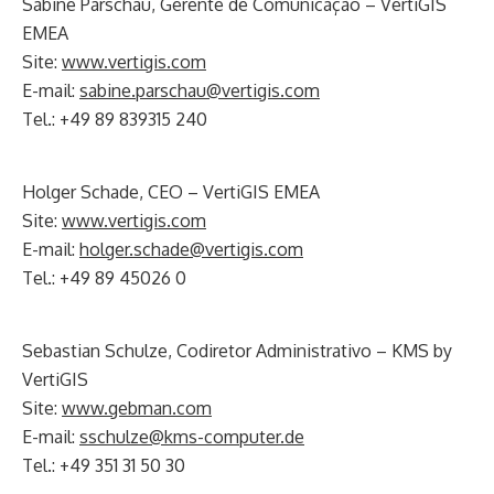
Sabine Parschau, Gerente de Comunicação – VertiGIS
EMEA
Site:
www.vertigis.com
E-mail:
sabine.parschau@vertigis.com
Tel.: +49 89 839315 240
Holger Schade, CEO – VertiGIS EMEA
Site:
www.vertigis.com
E-mail:
holger.schade@vertigis.com
Tel.: +49 89 45026 0
Sebastian Schulze, Codiretor Administrativo – KMS by
VertiGIS
Site:
www.gebman.com
E-mail:
sschulze@kms-computer.de
Tel.: +49 351 31 50 30