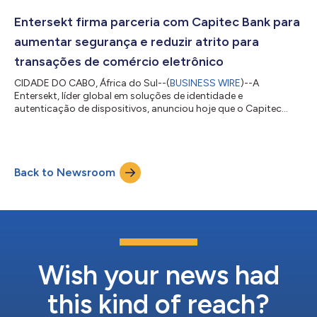
Entersekt recebeu um financiamento significativo da Accel-
KKR, uma empresa de private equity com foco em tecnologia,
Entersekt firma parceria com Capitec Bank para
para contratar lideranças importantes, l...
aumentar segurança e reduzir atrito para
transações de comércio eletrônico
CIDADE DO CABO, África do Sul--(
BUSINESS WIRE
)--A
Entersekt, líder global em soluções de identidade e
autenticação de dispositivos, anunciou hoje que o Capitec
Bank implementou sua inovadora solução EMV 3-D Secure que
aumenta a segurança dos pagamentos de comércio
eletrônico, ao mesmo tempo em que reduz o atrito para os
titulares de cartões. A solução da Entersekt aproveita a análise
Back to Newsroom
comportamental da NuData Security, uma empresa
Mastercard, que fornece tecnologia líder do setor de
autenticação...
Wish your news had
this kind of reach?