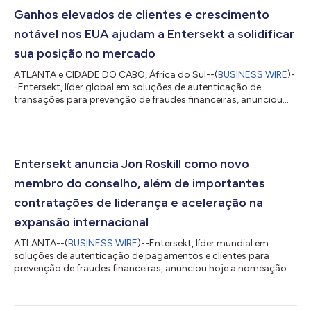
Ganhos elevados de clientes e crescimento
notável nos EUA ajudam a Entersekt a solidificar
sua posição no mercado
ATLANTA e CIDADE DO CABO, África do Sul--(
BUSINESS WIRE
)-
-Entersekt, líder global em soluções de autenticação de
transações para prevenção de fraudes financeiras, anunciou
hoje um elevado crescimento em receita e número de clientes,
impulsionado pela expansão contínua nos EUA e parcerias
estratégicas. Desde o investimento feito pela Accel-KKR no ano
fiscal de 2022, a Entersekt viu seus negócios fora da África do
Sul acelerarem rapidamente com um aumento de receita
Entersekt anuncia Jon Roskill como novo
recorrente anual contratada em...
membro do conselho, além de importantes
contratações de liderança e aceleração na
expansão internacional
ATLANTA--(
BUSINESS WIRE
)--Entersekt, líder mundial em
soluções de autenticação de pagamentos e clientes para
prevenção de fraudes financeiras, anunciou hoje a nomeação
de Jon Roskill, ex-CEO da Acumatica e executivo da Microsoft,
para seu conselho de administração como parte de sua
expansão contínua na América do Norte. No final de 2021, a