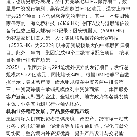
道，创历史最好表现，全年共完成七单IPO保荐项目，数
量居中资投行前列，集资总额超过160亿港元，递交上市申
请共25个项目（不含保密递交的申请）。其中，本集团独
家保荐的上海剑桥科技（6166.HK）创下A股与港股通信设
备行业史上最大规模IPO记录；卧安机器人（6600.HK）
为智慧家庭机器人第一股；集团联席保荐的禾赛科技
（2525.HK）为2022年以来募资规模最大的中概股回归项
目。此外，年内，集团完成34个二级市场配售项目，按项
目数量计排名市场第一。
2025年，集团共参与294笔境外债券的发行项目，发行总
规模约5,221亿港元，同比增长34%。根据DMI债券平台数
据显示，集团离岸债一级承销规模在中资券商中排名第
三，中资离岸债主承销规模位列中资券商第二。集团服务
客户涵盖大型国有企业、金融机构、地方政府等各类发债
主体，业务实力稳居行业领先地位。
机构业务稳定发展，产品服务领跑市场
集团持续为机构投资者提供跨境、跨资产、跨市场一站式
服务，依托沪港通、深港通等互联互通机遇，深化与母公
司协同，整合境内外资源优势，提升产品设计与交易能