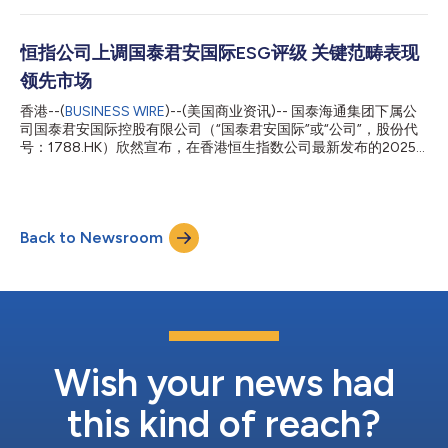
越的管理能力与投资韧性，为投资人打...
6166. HK，603083.SH）在香港联交所主板上市。剑桥科技由此
成为光模块及CPO（Co-packagedoptics，光电共封装技术）领
域首家实现“A+H”双平台上市的企业。此次港股发行创下A股与港
恒指公司上调国泰君安国际ESG评级 关键范畴表现
股通信设备行业有史以来最大规模IPO纪录，充分彰显国泰海通集
领先市场
团在跨境资本运作中高效整合资源、服务大型科技企业的综合实
力。 本次发行最终定价为每股68.88港元，总发售股数达6,701万
香港--(
BUSINESS WIRE
)--(美国商业资讯)-- 国泰海通集团下属公
股，基础发行规模46.16亿港元，超额配售权完全行使后预计总集
司国泰君安国际控股有限公司（“国泰君安国际”或“公司”，股份代
资额将达53.08亿港元。国际配售和香港公开发售录得踊跃认购，
号：1788.HK）欣然宣布，在香港恒生指数公司最新发布的2025
国际配售认购倍数达16.5倍，香港公开发售认购倍数达338.7倍。
年度ESG评级中，公司的评级从此前的BBB+(Normal)提升至A-
截至2025年10月28日，以募资规模计，本项目为2025年前三大
(Responsive)。 恒生指数公司基于七个核心指标（企业管治、公平
独家保荐港股IPO项目。 在...
运营、环境、劳动实务、消费者议题、人权、社区参与和发展）对
企业表现进行评估。国泰君安国际在“企业管治”与“人权”两大关键
Back to Newsroom
范畴表现卓越，在参与评级的528家香港上市公司中均位列前
20%；在“公平运营实践”范畴（包括反竞争、反贿赂、反贪污）位
列前30%。此次评级提升，不仅体现了国泰君安国际在可持续发展
领域的持续进步，也反映出其卓越的管理水平获得资本市场的权威
认可。 展望未来，国泰君安国际将继续以高标准ESG理念为引领，
持续提升在环境保护、社会责任与公司治理等方面的综合表现。与
此同时，公司将进一步把ESG政策融入各业务领域，通过绿色金融
与可持续金融工具，积极助力客户实现低碳转型，共同为经济与社
Wish your news had
会发展注入可持续的长期价值。 关于国泰君安国际 国泰海...
this kind of reach?