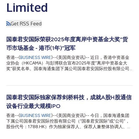
Limited
Get RSS Feed
国泰君安国际荣获2025年度离岸中资基金大奖“货
币市场基金 - 港币(1年)”冠军
香港--(
BUSINESS WIRE
)--(美国商业资讯)-- 近日，香港中资基金
业协会（HKCAMA）与彭博联合宣布2025年度“离岸中资基金大
奖”获奖名单。国泰海通集团下属公司国泰君安国际控股有限公司
（“国泰君安国际”或“公司”，股份代号：1788.HK）旗下国泰君安
港元货币市场基金凭借出色的市场表现，荣获“货币市场基金 - 港
币（1年）（Money Market Fund - 1 Year Return HKD）”冠军殊
荣。 “离岸中资基金大奖”由香港中资基金业协会与彭博联合主办，
通过严格的筛选机制与独立评审，表彰表现卓越并为中国离岸基金
国泰君安国际独家保荐剑桥科技，成就A股H股通信
业作出突出贡献的机构。该评选已连续举办十一届，是香港资产管
设备行业最大规模IPO
理行业最具权威性与公信力的年度盛事之一。 国泰君安港元货币
市场基金成立于2023年4月，由国泰君安国际全资子公司——国
香港--(
BUSINESS WIRE
)--(美国商业资讯)-- 今日，国泰海通集团
泰君安资产管理（亚洲）有限公司管理。基金主要投资于以港元计
下属公司国泰君安国际控股有限公司（“国泰君安国际”或“公司”，
价和结算的短期存款、高评级票据等优质货币市场工具，秉承货币
股份代号：1788.HK）作为独家保荐人、保荐人兼整体协调人、整
基金稳健运作的传统，步步为营实现过去一年同类产品最佳回报。
体协调人、联席全球协调人、联席账薄管理人及联席牵头经办人，
此次摘得“货币市场基金 - 港币（1年）”冠军殊荣，充分体现了其卓
成功助力上海剑桥科技股份有限公司（“剑桥科技”，股份代号：