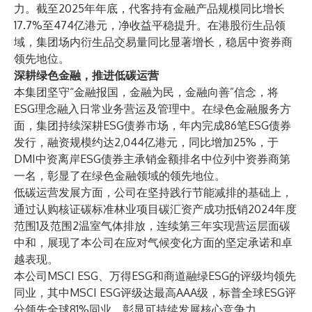
力。截至2025年年底，代客持有金融产品规模同比增长
17.7%至474亿港元，净收益平稳提升。在港股衍生品领
域，集团场内衍生品交易量同比显著增长，稳居中资券商
领先地位。
深耕绿色金融，推进低碳运营
本集团坚守“金融报国，金融为民，金融向善”信念，将
ESG理念融入日常业务营运及管理中。在绿色金融服务方
面，集团持续深耕ESG债券市场，年内完成86笔ESG债券
发行，融资规模约达2,044亿港元，同比增加25%，于
DMI中资离岸ESG债券主承销金额排名中位列中资券商第
一名，彰显了在绿色金融领域的领先地位。
低碳运营发展方面，公司在坚持践行节能减排的基础上，
通过认购核证碳标准林业项目碳汇资产成功抵销2024年度
范围1及范围2温室气体排放，连续第三年实现营运层面碳
中和，展现了本公司在应对气候变化方面的坚定承诺和卓
越表现。
本公司MSCI ESG、万得ESG和商道融绿ESG的评级均领先
同业，其中MSCI ESG评级达最高AAA级，标普全球ESG评
分领先全球81%同业，彰显可持续发展核心竞争力。