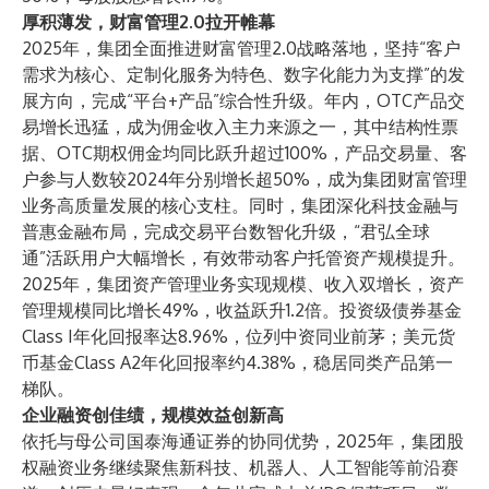
厚积薄发，财富管理2.0拉开帷幕
2025年，集团全面推进财富管理2.0战略落地，坚持“客户
需求为核心、定制化服务为特色、数字化能力为支撑”的发
展方向，完成“平台+产品”综合性升级。年内，OTC产品交
易增长迅猛，成为佣金收入主力来源之一，其中结构性票
据、OTC期权佣金均同比跃升超过100%，产品交易量、客
户参与人数较2024年分别增长超50%，成为集团财富管理
业务高质量发展的核心支柱。同时，集团深化科技金融与
普惠金融布局，完成交易平台数智化升级，“君弘全球
通”活跃用户大幅增长，有效带动客户托管资产规模提升。
2025年，集团资产管理业务实现规模、收入双增长，资产
管理规模同比增长49%，收益跃升1.2倍。投资级债券基金
Class I年化回报率达8.96%，位列中资同业前茅；美元货
币基金Class A2年化回报率约4.38%，稳居同类产品第一
梯队。
企业融资创佳绩，规模效益创新高
依托与母公司国泰海通证券的协同优势，2025年，集团股
权融资业务继续聚焦新科技、机器人、人工智能等前沿赛