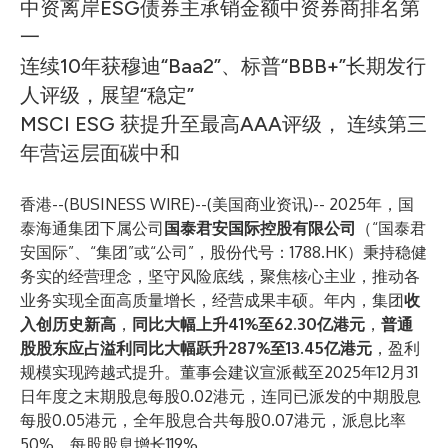
中资离岸ESG债券主承销金额中资券商排名第
一
连续10年获穆迪“Baa2”、标普“BBB+”长期发行
人评级，展望“稳定”
MSCI ESG 获提升至最高AAA评级， 连续第三
年营运层面碳中和
香港--(
BUSINESS WIRE
)--
(美国商业资讯)-- 2025年，国
泰海通集团下属公司
国泰君安国际控股有限公司
（“国泰君
安国际”、“集团”或“公司”，股份代号：1788.HK）秉持稳健
务实的经营理念，坚守风险底线，聚焦核心主业，推动各
业务实现全面高质量增长，经营成果丰硕。年内，集团
收
入创历史新高
，
同比大幅上升41%至62.30亿港元
，
普通
股股东应占溢利同比大幅跃升287%至13.45亿港元
，盈利
规模实现跨越式提升。董事会建议宣派截至2025年12月31
日年度之末期股息每股0.02港元，连同已派发的中期股息
每股0.05港元，全年股息合共每股0.07港元，派息比率
50%，每股股息增长119%。