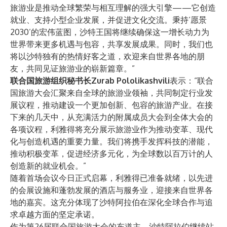
旅游业是推动全球繁荣与相互理解的强大引擎——它创造
就业、支持小型企业发展，并促进文化交流。秉持‘愿景
2030’的宏伟蓝图，沙特王国将继续确保这一增长动力为
世界带来更多机遇与包容，共享发展成果。同时，我们也
将以沙特独有的热情好客之道，欢迎来自世界各地的朋
友，共同见证旅游业的崭新篇章。”
联合国旅游组织秘书长Zurab Pololikashvili
表示：“联合
国旅游大会汇聚来自全球的旅游业领袖，共同制定行业发
展议程，推动建设一个更加创新、包容的旅游产业。在接
下来的几天中，从充满活力的附属成员大会到全体大会的
各项议程，利雅得将充分展示旅游业作为推动变革、现代
化与创造机遇的重要力量。我们将携手发挥科技的潜能，
推动积极变革，促进经济多元化，为全球数以百万计的人
创造新的就业机会。”
随着首场会议今日正式启幕，利雅得已准备就绪，以先进
的会展设施和蓬勃发展的酒店与服务业，迎接来自世界各
地的嘉宾。这充分体现了沙特阿拉伯在深化全球合作与追
求卓越方面的坚定承诺。
作为第26届联合国旅游大会的东道主，沙特阿拉伯继续站