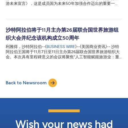
游未来宣言》，这是成员国为未来50年加强合作迈出的重要一
步。 该宣言重申了沙特王国在全球旅游业的领导地位，以及其在
行业变革性重大决策中的核心作用。这份具有开创性的宣言将在推
进《2030年可持续发展议程》中发挥关键作用，重点强调可持续
性、数字创新、AI融合和包容性旅游经济。 《利雅得旅游未来宣
言》是一份共同的路线图，将以可持续性、包容性和AI驱动的创新
沙特阿拉伯将于11月主办第26届联合国世界旅游组
为核心，引领旅游业未来半个世纪的发展。宣言强调加强国际合
织大会并纪念该机构成立50周年
作、提升行业韧性和赋能当地社区，确立了明确的愿景，即确保旅
游业继续成为全球经济增长、文化理解和环境治理的重要力量。
利雅得，沙特阿拉伯--(
BUSINESS WIRE
)--(美国商业资讯)-- 沙特
沙特阿拉伯旅游大臣Ahmed Al Khateeb阁下表示：“从利雅得出
阿拉伯王国将于11月7日至11日主办第26届联合国世界旅游组织大
发，我们将从宣言走向实践。在此签署的协议和即将启动的平台将
会。本次具有里程碑意义的会议将聚焦“人工智能赋能旅游业：重
动员投资、提升人才技能、推动中小企业数字化，并保护文化与自
塑未来“，同时庆祝此联合国旅游专业机构成立五十周年的合作成
然遗产。作为UN Tourism中东地区办事处的所在地，沙特王国将
果。 沙特阿拉伯旅游部将代表主办国迎接160多个成员国、国际组
继续召集合作伙伴，交付可衡量的成果，让旅游业始终成为国家间
织及全球业界代表共商大计。此次对话旨在为旅游业开创更光明、
的桥梁和共同...
更可持续的未来，并塑造未来五十年的全球旅游新格局。 沙特阿
Back to Newsroom
拉伯旅游部部长Ahmed Al Khateeb阁下向全球发出邀请，欢迎各
国代表齐聚利雅得共襄盛举，见证全球旅游外交的重要里程碑，并
表示，“我们期待迎来世界领先旅游机构的代表，本次会议将在这
个日益重要的领域乃至更广范围内重新定义全球行动。” 作为首个
主办联合国机构大会的海合会国家，Al Khateeb部长表示，“这不
仅彰显本届会议的重要意义，更凸显国际社会对沙特阿拉伯作为东
道主和全球旅游对话可信平台的认可。我们东道主的使命在于凝聚
世界共识，整合各方观点，加强国际合作，依托日益发展的旅游业
Wish your news had
推动可持续发展目标的实现。” Al Khateeb阁下进一步强调，“沙...