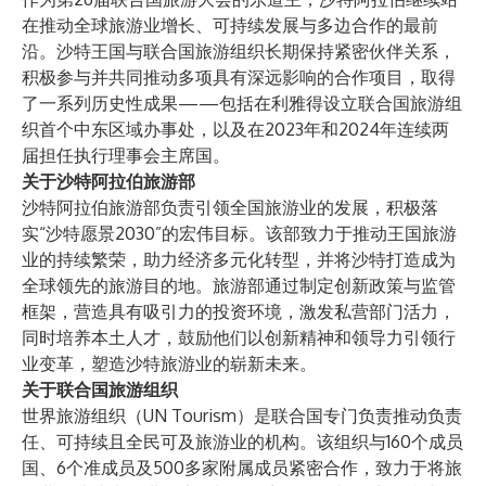
在推动全球旅游业增长、可持续发展与多边合作的最前
沿。沙特王国与联合国旅游组织长期保持紧密伙伴关系，
积极参与并共同推动多项具有深远影响的合作项目，取得
了一系列历史性成果——包括在利雅得设立联合国旅游组
织首个中东区域办事处，以及在2023年和2024年连续两
届担任执行理事会主席国。
关于沙特阿拉伯旅游部
沙特阿拉伯旅游部负责引领全国旅游业的发展，积极落
实“沙特愿景2030”的宏伟目标。该部致力于推动王国旅游
业的持续繁荣，助力经济多元化转型，并将沙特打造成为
全球领先的旅游目的地。旅游部通过制定创新政策与监管
框架，营造具有吸引力的投资环境，激发私营部门活力，
同时培养本土人才，鼓励他们以创新精神和领导力引领行
业变革，塑造沙特旅游业的崭新未来。
关于联合国旅游组织
世界旅游组织（UN Tourism）是联合国专门负责推动负责
任、可持续且全民可及旅游业的机构。该组织与160个成员
国、6个准成员及500多家附属成员紧密合作，致力于将旅