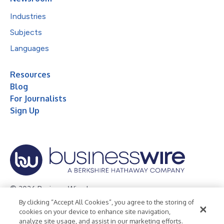
Industries
Subjects
Languages
Resources
Blog
For Journalists
Sign Up
© 2026 Business Wire, Inc.
By clicking “Accept All Cookies”, you agree to the storing of
Privacy Policy
Cookie Policy
Accessibility Statement
cookies on your device to enhance site navigation,
analyze site usage, and assist in our marketing efforts.
Terms of Use
Legal