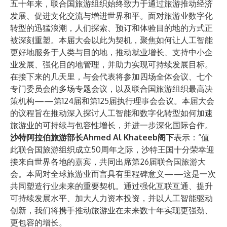
五十年来，联合国旅游组织始终致力于通过旅游推动经济
发展、促进文化交流与增进世界和平。面对旅游业数字化
转型的迅猛浪潮，人们探索、预订和体验目的地的方式正
被深刻重塑。本届大会以此为契机，聚焦如何让人工智能
更好地服务于人类与目的地，推动就业增长、支持中小企
业发展、强化目的地管理，并助力实现可持续发展目标。
在接下来的几天里，与会代表将参加四场全体会议、七个
专门委员会的多场专题会议，以及联合国旅游组织最高决
策机构——第124届和第125届执行理事会会议。本届大会
的议程旨在推动深入探讨人工智能和数字化转型如何加速
旅游业的可持续与包容性增长，并进一步深化国际合作。
沙特阿拉伯旅游部长Ahmed Al Khateeb阁下
表示：“值
此联合国旅游组织成立50周年之际，沙特王国十分荣幸迎
接来自世界各地的嘉宾，共同出席第26届联合国旅游大
会。本周对全球旅游业而言具有里程碑意义——这是一次
共同塑造行业未来的重要契机。通过强化互联互通、提升
可持续发展水平、加大人力资本投资，并以人工智能驱动
创新，我们将携手推动旅游业在未来数十年实现更强劲、
更包容的增长。