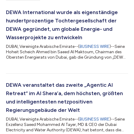
DEWA International wurde als eigenständige
hundertprozentige Tochtergesellschaft der
DEWA gegründet, um globale Energie- und
Wasserprojekte zu entwickeln
DUBAI, Vereinigte Arabische Emirate--(
BUSINESS WIRE
)--Seine
Hoheit Scheich Ahmed bin Saeed Al Maktoum, Chairman des
Obersten Energierats von Dubai, gab die Gründung von „DEWA
International“ bekannt, einer unabhängigen Tochtergesellschaft
im vollständigen Besitz der Dubai Electricity and Water
Authority (DEWA). Das Unternehmen hat sich zum Ziel gesetzt,
weltweit Projekte im Bereich konventioneller und sauberer
Energien zu entwickeln und Dubais erfolgreiches Modell für die
DEWA veranstaltet das zweite „Agentic AI
Energie- und Wasserinfr...
Retreat“ im Al Shera’a, dem höchsten, größten
und intelligentesten netzpositiven
Regierungsgebäude der Welt
DUBAI, Vereinigte Arabische Emirate--(
BUSINESS WIRE
)--Seine
Exzellenz Saeed Mohammed Al Tayer, MD & CEO der Dubai
Electricity and Water Authority (DEWA), hat betont, dass die