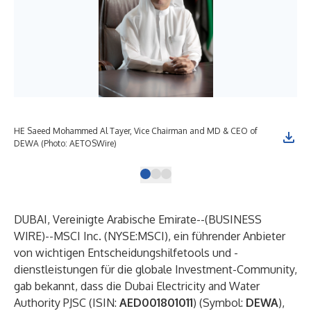
HE Saeed Mohammed Al Tayer, Vice Chairman and MD & CEO of
DEW
DEWA (Photo: AETOSWire)
DUBAI, Vereinigte Arabische Emirate--(
BUSINESS
WIRE
)--
MSCI Inc. (NYSE:MSCI), ein führender Anbieter
von wichtigen Entscheidungshilfetools und -
dienstleistungen für die globale Investment-Community,
gab bekannt, dass die Dubai Electricity and Water
Authority PJSC (ISIN:
AED001801011
) (Symbol:
DEWA
),