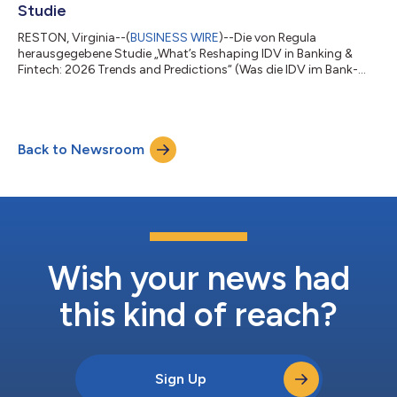
Studie
RESTON, Virginia--(
BUSINESS WIRE
)--Die von Regula
herausgegebene Studie „What’s Reshaping IDV in Banking &
Fintech: 2026 Trends and Predictions“ (Was die IDV im Bank-
und Fintech-Sektor neu gestaltet: Trends und Prognosen für
2026) zeigt auf, dass biometrische Verifizierung jetzt der
häufigste Angriffspunkt im Prozess der digitalen
Identitätsverifizierung (IDV) in Finanzorganisationen ist. Neue
Back to Newsroom
globale Daten belegen, dass mindestens drei von zehn
Finanzinstitutionen von Identitätsbetrug bet...
Wish your news had
this kind of reach?
Sign Up