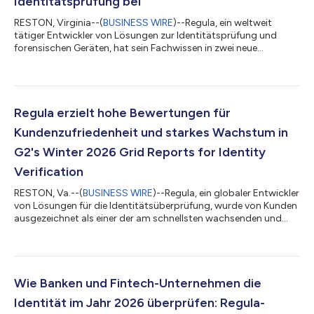
Identitätsprüfung bei
RESTON, Virginia--(
BUSINESS WIRE
)--Regula, ein weltweit
tätiger Entwickler von Lösungen zur Identitätsprüfung und
forensischen Geräten, hat sein Fachwissen in zwei neue
Analystenstudien von Forrester Research eingebracht. Mit mehr
als 30 Jahren Erfahrung in der forensischen
Dokumentenprüfung und jahrzehntelanger Zusammenarbeit
mit Grenzbehörden auf der ganzen Welt hat Regula als Experte
auf dem Gebiet der Dokumenten-Forensik und
Regula erzielt hohe Bewertungen für
Identitätsprüfung einen wichtigen Beitrag geleistet. Beitrag zu
Kundenzufriedenheit und starkes Wachstum in
„T...
G2's Winter 2026 Grid Reports for Identity
Verification
RESTON, Va.--(
BUSINESS WIRE
)--Regula, ein globaler Entwickler
von Lösungen für die Identitätsüberprüfung, wurde von Kunden
ausgezeichnet als einer der am schnellsten wachsenden und
vertrauenswürdigsten Anbieter im Markt für Produkte zur
Identitätsüberprüfung. Regula schneidet in drei G2 Winter 2026
Grid® Reports for Identity Verification am besten ab. In dieser
Saison wurde Regula in G2’s Overall Grid® for Identity
Verification Software als führend ausgezeichnet, was eine sehr
Wie Banken und Fintech-Unternehmen die
hohe Kundenzufrie...
Identität im Jahr 2026 überprüfen: Regula-