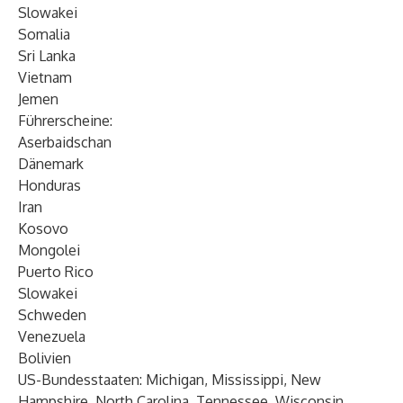
Slowakei
Somalia
Sri Lanka
Vietnam
Jemen
Führerscheine:
Aserbaidschan
Dänemark
Honduras
Iran
Kosovo
Mongolei
Puerto Rico
Slowakei
Schweden
Venezuela
Bolivien
US-Bundesstaaten: Michigan, Mississippi, New
Hampshire, North Carolina, Tennessee, Wisconsin