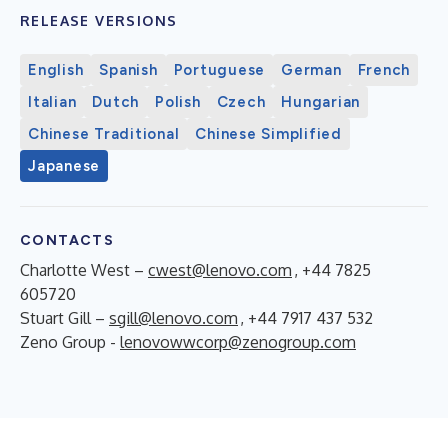
RELEASE VERSIONS
English
Spanish
Portuguese
German
French
Italian
Dutch
Polish
Czech
Hungarian
Chinese Traditional
Chinese Simplified
Japanese
CONTACTS
Charlotte West –
cwest@lenovo.com
, +44 7825
605720
Stuart Gill –
sgill@lenovo.com
, +44 7917 437 532
Zeno Group -
lenovowwcorp@zenogroup.com