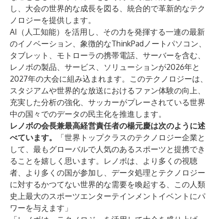
し、大会の世界的な成長を図る、統合的で革新的なテク
ノロジーを提供します。
AI（人工知能）を活用し、その力を発揮する一連の最新
のイノベーション、象徴的なThinkPadノートパソコン、
タブレット、モトローラの携帯電話、サーバーを含む、
レノボの製品、サービス、ソリューションが2026年と
2027年の大会に組み込まれます。このテクノロジーは、
スタジアムや世界的な放送におけるファン体験の向上、
充実した分析の強化、サッカーがプレーされている世界
中の国々でのデータの民主化を推進します。
レノボの会長兼最高経営責任者の楊元慶は次のように述
べています。
「世界トップクラスのテクノロジー企業と
して、最もグローバルで人気のあるスポーツと提携でき
ることを嬉しく思います。レノボは、より多くの視聴
者、より多くの国が参加し、データ処理とテクノロジー
に対するかつてない世界的な需要を喚起する、この人類
史上最大のスポーツエンターテインメントイベントにパ
ワーを与えます」