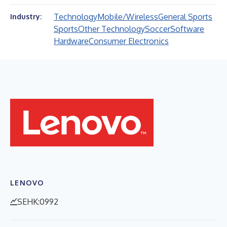
Technology
Mobile/Wireless
General Sports
Industry:
Sports
Other Technology
Soccer
Software
Hardware
Consumer Electronics
LENOVO
SEHK:0992