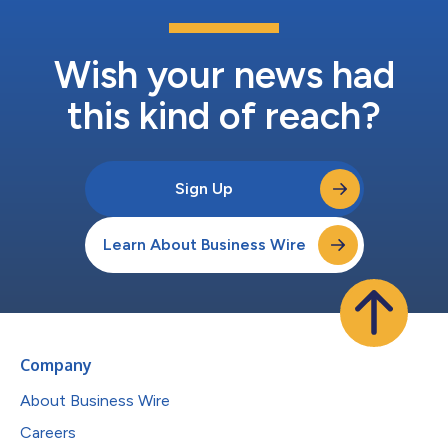
マンスを発揮する常時稼働型のライブ環境を活用できるようにな
ります。FIFAの公式テクノロジーパートナーであるレノボは、テ
キサス州ダラスの国際放送センターにサーバーを配備。これによ
り、各試合のあらゆる瞬間を世界中の視聴者に届けるために必要
Wish your news had
なコンピューティング能力、デバイス、AI活用ソリューションを
提供し、FIFAワール...
this kind of reach?
Sign Up
Learn About Business Wire
Company
About Business Wire
Careers