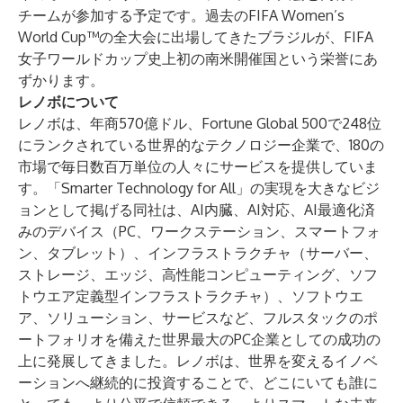
チームが参加する予定です。過去のFIFA Women’s
World Cup™の全大会に出場してきたブラジルが、FIFA
女子ワールドカップ史上初の南米開催国という栄誉にあ
ずかります。
レノボについて
レノボは、年商570億ドル、Fortune Global 500で248位
にランクされている世界的なテクノロジー企業で、180の
市場で毎日数百万単位の人々にサービスを提供していま
す。「Smarter Technology for All」の実現を大きなビジ
ョンとして掲げる同社は、AI内臓、AI対応、AI最適化済
みのデバイス（PC、ワークステーション、スマートフォ
ン、タブレット）、インフラストラクチャ（サーバー、
ストレージ、エッジ、高性能コンピューティング、ソフ
トウエア定義型インフラストラクチャ）、ソフトウエ
ア、ソリューション、サービスなど、フルスタックのポ
ートフォリオを備えた世界最大のPC企業としての成功の
上に発展してきました。レノボは、世界を変えるイノベ
ーションへ継続的に投資することで、どこにいても誰に