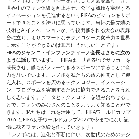
「レノボは、テクノロジーを活用して大会を盛り上げ、
世界中のファン体験を向上させ、公平な競技を実現する
イノベーションを促進するというFIFAのビジョンをサポ
ートできることを誇りに思っています。当社の最先端の
技術とAIイノベーションが、今後開催される大会の表舞
台に立ち、よりスマートなテクノロジーの変革力を世界
に示すことができるのは非常にうれしいことです」
FIFAのジャンニ・インファンティーノ会長はさらに次の
ように話しています。
「FIFAは、世界各地でサッカーを
成長させ、誰もがプレーできるスポーツにすることに全
力を注いでいます。レノボを私たちの旅の仲間として迎
え入れ、スポーツを広めるテクノロジー、イノベーショ
ン、プログラムを実施するために協力できることをうれ
しく思います。データとテクノロジーを組み合わせるこ
とで、ファンのみなさんのことをよりよく知ることがで
きます。私たちはこれを活用して、FIFAワールドカップ
2026とFIFA女子ワールドカップ2027で今までにない記
憶に残るファン体験を作っていきます」
「レノボには、進化と革新に伴い、次世代のためのデジ