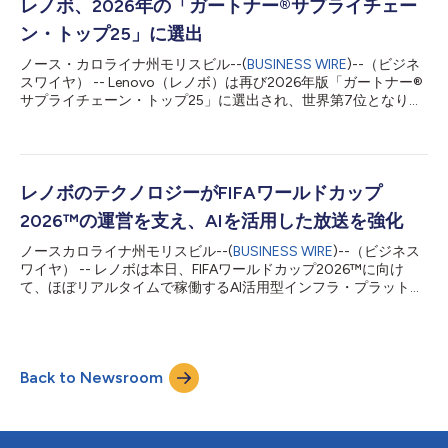
がピッチに近い視点からの映像によって、まるで実際にピッチ上
レノボ、2026年の「ガートナー®サプライチェー
にいるかのような臨場感を味わえると答えました。 こうした新
ン・トップ25」に選出
たな観戦体験を支えているのが、レノボのAIを活用した「Referee
View」です。同機能は、主審の視点から試合を一人称で映し出
ノース・カロライナ州モリスビル--(
BUSINESS WIRE
)--（ビジネ
し、視聴者にこれまでにない映像体験を提供します。 調査で
スワイヤ） -- Lenovo（レノボ）は再び2026年版「ガートナー®
は、さらに以下の結果も明らかになりました。 FIFAワールドカッ
サプライチェーン・トップ25」に選出され、世界第7位となり、
プ™視聴者の76%が「Referee View」を見聞きしたことがあり、
過去最高順位を達成しました。ガートナー・サプライチェーン・
そのうち91%がピッチに近い視点での映像を魅力的だと感じてい
トップ25は、世界の優れたサプライチェーンを対象とする著名な
ます。 88%が、スポーツ映像では滑らかで安定した映像が重要
年次ランキングです。22年目を迎えるガートナー・サプライチェ
だと...
ーン・トップ25は、サプライチェーン管理における卓越した取り
組みを特定・表彰し、その内容を紹介するものです。サプライチ
レノボのテクノロジーがFIFAワールドカップ
ェーン部門はガートナー・サプライチェーン・トップ25を、パフ
2026™の運営を支え、AIを活用した放送を強化
ォーマンスをベンチマークし、業務を変革し、将来をリードする
ために活用しています。レノボは2025年に8位、2024年に10
ノースカロライナ州モリスビル--(
BUSINESS WIRE
)--（ビジネス
位、2023年に8位にランクインしました。 AIがサプライチェーン
ワイヤ） -- レノボは本日、FIFAワールドカップ2026™に向け
のレジリエンスを強化 世界のサプライチェーンは過去12か月、
て、ほぼリアルタイムで稼働するAI活用型インフラ・プラットフ
関税、部品不足、地政学的緊張を背景に、前例のない混乱に直面
ォームを提供すると発表しました。このプラットフォームは、従
してきました。こうした困難な状況の中でレノボの強みとなって
来のケーブル放送や衛星放送に加え、超低遅延のIPTV（インター
きたのは、グローバル・サプライチェーンを支えるAIインフラス
ネット・プロトコル・テレビ）映像配信、インテリジェントなコ
トラクチャ...
ンテンツ配信、大会エコシステムと運営全体に関わるミッション
Back to Newsroom
クリティカルな意思決定を支えることを可能にします。 3つの開
催国、48チーム、推定60億人のファンを惹き付ける前例のない
規模の大会に向けて、世界最大のスポーツイベントの準備が進む
中、FIFA、放送事業者、イベント運営者は、最高水準のパフォー