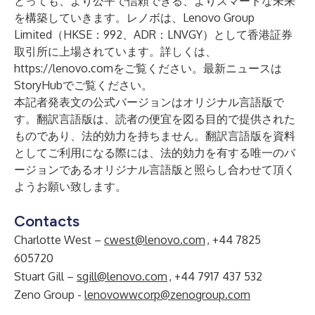
とっても、より公平で信頼できる、よりスマートな未来
を構築していきます。レノボは、Lenovo Group
Limited（HKSE：992、ADR：LNVGY）として香港証券
取引所に上場されています。詳しくは、
https://lenovo.com
をご覧ください。最新ニュースは
StoryHub
でご覧ください。
本記者発表文の公式バージョンはオリジナル言語版で
す。翻訳言語版は、読者の便宜を図る目的で提供された
ものであり、法的効力を持ちません。翻訳言語版を資料
としてご利用になる際には、法的効力を有する唯一のバ
ージョンであるオリジナル言語版と照らし合わせて頂く
ようお願い致します。
Contacts
Charlotte West –
cwest@lenovo.com
, +44 7825
605720
Stuart Gill –
sgill@lenovo.com
, +44 7917 437 532
Zeno Group -
lenovowwcorp@zenogroup.com