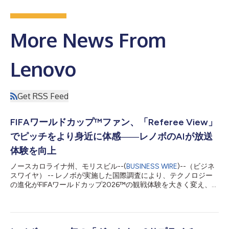
More News From
Lenovo
Get RSS Feed
FIFAワールドカップ™ファン、「Referee View」
でピッチをより身近に体感――レノボのAIが放送
体験を向上
ノースカロライナ州、モリスビル--(
BUSINESS WIRE
)--（ビジネ
スワイヤ） -- レノボが実施した国際調査により、テクノロジー
の進化がFIFAワールドカップ2026™の観戦体験を大きく変え、視
聴者はこれまで以上に試合を間近で体感できるようになっている
ことが明らかになりました。 オーストラリア、カナダ、イン
ド、英国、米国のサッカーファンを対象とした調査では、87%が
テクノロジーによって視聴体験が向上していると回答し、84%