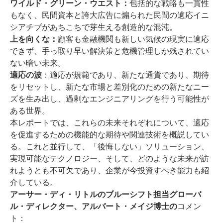
ワイルド・グリーン・ウエスト：
包括的な戦略も一貫性
もなく、民間資本と誇大広告に煽られた民間の適応イニ
シアチブがあちこちで芽生える創造的な混沌。
上を向くな：
顧客も金融機関も新しい気候の現実に適応
できず、手っ取り早い解決策と危機管理しか残されてい
ない暗い未来。
適応の波
：適応が規範であり、新たな通貨であり、期待
をリセットし、新たな市場と差別化のための新たなニー
ズを生み出し、過剰なエンジニアリングを行う可能性が
ある世界。
本レポートでは、これらの未来それぞれについて、適応
を促進するための機能的な期待や関連技術を概説してい
る。これと並行して、「後悔しない」ソリューション、
実現可能なテクノロジー、そして、どのような未来が訪
れようとも不可欠であり、企業が今投資すべき能力も紹
介している。
アーサー・ディ・リトルのブルーシフト担当グローバ
ル・ディレクター、アルバート・メイジ博士の
コメン
ト：