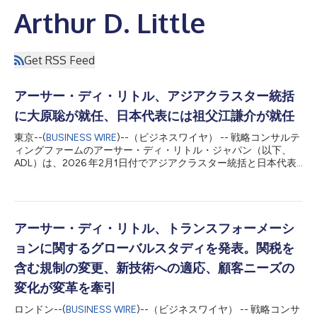
Arthur D. Little
Get RSS Feed
アーサー・ディ・リトル、アジアクラスター統括
に大原聡が就任、日本代表には祖父江謙介が就任
東京--(
BUSINESS WIRE
)--（ビジネスワイヤ） -- 戦略コンサルテ
ィングファームのアーサー・ディ・リトル・ジャパン（以下、
ADL）は、2026 年2月1日付でアジアクラスター統括と日本代表
を交代することになりましたので発表いたします。 アジアクラ
スター代表にはマネージングパートナーの大原聡（おおはら さ
とし）が就任いたします。あわせて日本代表にはパートナーの祖
父江謙介（そぶえ けんすけ）が就任いたします。両名は、2011
年よりアジア、および、2006年から日本オフィスを統括してき
アーサー・ディ・リトル、トランスフォーメーシ
た原田裕介（はらだ ゆうすけ）の後任となります。 大原は、30
ョンに関するグローバルスタディを発表。関税を
年以上にわたり幅広い業界のトップマネジメントへのコンサルテ
ィング経験を有し、多様な企業における様々な戦略的な変革とト
含む規制の変更、新技術への適応、顧客ニーズの
ランスフォーメーションの実行成果の実現に貢献してまいりまし
変化が変革を牽引
た。アジアクラスター統括として、日本、韓国、東南アジア、中
国といったAPAC（アジア・太平洋地域）における戦略的・商業
ロンドン--(
BUSINESS WIRE
)--（ビジネスワイヤ） -- 戦略コンサ
的・運営上の方向性を統括し、他地域やグローバル本部との連携