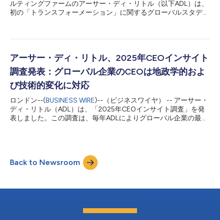
ルティングファームのアーサー・ディ・リトル（以下ADL）は、
を強化することで、ファーム全体の発展・成長を目指します。
初の「トランスフォーメーション」に関するグローバルスタディ
祖父江は、新規事業開発、M&...
を発表しました。トランスフォーメーションは、収益性を持続的
に向上させ、破壊的イノベーションに適応し、新たな価値の源泉
を見出すために、組織の戦略・運営モデル・能力・文化を再定義
するといった総合的なプロセスを指します。 トランスフォーメ
ーションは、今やグローバル企業にとって必然の取り組みとなっ
アーサー・ディ・リトル、2025年CEOインサイト
ており、今回の調査では、3分の2（65%）の組織が「広範囲もし
調査発表：グローバル企業のCEOは地政学的およ
くは組織全体におけるトランスフォーメーションを推進中」と回
答しています。トランスフォーメーションが求められる要素とし
び技術的変化に対応
ては、関税を含む規制の変更、新技術による破壊的イノベーショ
ロンドン--(
BUSINESS WIRE
)--（ビジネスワイヤ） -- アーサー・
ン、顧客ニーズの変化が最も重要度が高く、いずれも5段階のう
ディ・リトル（ADL）は、「2025年CEOインサイト調査」を発
ち4.1の評点を得ました。また、95％の企業が自社の取り組みの
表しました。この調査は、毎年ADLによりグローバル企業の最高
成功を確信しており、トランスフォーメーションに対する自信の
経営責任者（CEO）を対象として実施されているもので、世界中
高さも示されています。 トランスフォーメーションに要する期
のCEOへのアンケート調査とADLの行動勧告を独自に組み合わせ
間については地域によって大きく異なる...
たものです。 それによると、グローバル大企業のCEOは、地政
学的な激変と現在の市場の変化の混乱にもかかわらず、こうした
Back to Newsroom
世界的な変化や、特にAIに代表される新技術の導入によってもた
らされる変化に適応するため、既に多額の投資を行っています。
同時に、期待に沿って生産性を向上させ、極端なシナリオをより
綿密に考慮したうえで戦略立案を行う必要性が高まっています。
AIは日常生活でますます活用されるようになり、既に生産性向上
に目に見える形で貢献しています。しかし、CEOは、さらなる対
策の必要性を認識しています。現在、包括的なAI活用戦略を定義