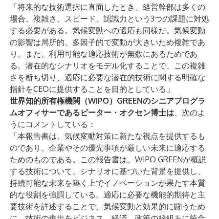
「将来的な技術選択に直面したとき、経営幹部は多くの
場合、複雑さ、スピード、認識力という3つの課題に対処
する必要がある。気候変動への適応も同様だ。気候変動
の影響は局所的、多因子的で変動が大きいため複雑であ
り、また、利用可能な適応技術が無数にあるためであ
る。潜在的なシナリオをモデル化することで、この複雑
さを断ち切り、適応に必要な潜在的技術に関する明確な
指針をCEOに提供することを目的としている」
世界知的所有権機関（WIPO）GREENのシニアプログラ
ムオフィサーであるピーター・オクセン博士は
、次のよ
うにコメントしている：
「本報告書は、気候変動対策に新たな視点を提供するも
のであり、企業やその優先事項が厳しい未来に適応する
ためのものである。この報告書は、WIPO GREENが概説
する技術について、シナリオに基づいた背景を提供し、
持続可能な未来を築く上でイノベーションが果たす本質
的な役割を強調している。適応に必要な機能的期待と主
要技術を詳述することで、気候変動と効果的に闘うため
に、技術の進歩をビジネス、経済、政策の枠組みに統合