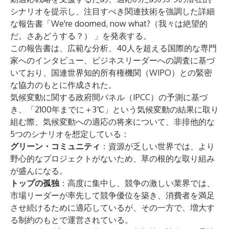
シナリオを提示し、注目すべき関連技術を強調した詳細
な報告書「We're doomed, now what?（我々は絶望的
だ。さあどうする？） 」を発表する。
この報告書は、広範な分析、40人を超える国際的な専門
家へのインタビュー、ビジネスリーダーへの調査に基づ
いており、国連世界知的所有権機関（WIPO）との緊密
な協力のもとに作成された。
気候変動に関する政府間パネル（IPCC）の予測に基づ
き、「2100年までに＋3℃」という気候変動の結果に取り
組む際、気候変動への適応の将来について、非排他的な
5つのシナリオを想定している：
グリーン・コミュニティ
：資源が乏しい世界では、より
野心的なプロジェクトがないため、草の根的な取り組み
が盛んになる。
トップの孤独
：高度に集中し、競争の激しい業界では、
市場リーダーが率先して競争優位を築き、消費者を満足
させ続けるために適応しているが、その一方で、増大す
る制約のもとで運営されている。