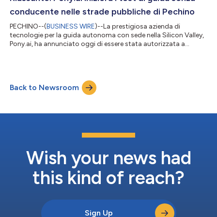
l’insed...
conducente nelle strade pubbliche di Pechino
PECHINO--(
BUSINESS WIRE
)--La prestigiosa azienda di
tecnologie per la guida autonoma con sede nella Silicon Valley,
Pony.ai, ha annunciato oggi di essere stata autorizzata a
effettuare test di guida senza conducente nelle strade
pubbliche della capitale cinese Pechino. L’azienda è una delle
due che producono software per la guida autonoma a ricevere
questa importante autorizzazione da Pechino. Prima
Back to Newsroom
dell’autorizzazione a effettuare test di guida senza conducente
a Pechino, Pony.ai aveva ottenut...
Wish your news had
this kind of reach?
Sign Up