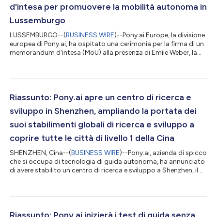
d'intesa per promuovere la mobilità autonoma in
Lussemburgo
LUSSEMBURGO--(
BUSINESS WIRE
)--Pony.ai Europe, la divisione
europea di Pony.ai, ha ospitato una cerimonia per la firma di un
memorandum d'intesa (MoU) alla presenza di Emile Weber, la
principale azienda di trasporti del Lussemburgo e della Grande
Région, per promuovere lo sviluppo della mobilità autonoma
nel Granducato. Il sodalizio tra Pony.ai Europe ed Emile Weber
darà impulso alla ricerca, allo sviluppo e all'implementazione di
veicoli autonomi in Lussemburgo e fa seguito a un MoU del
Riassunto: Pony.ai apre un centro di ricerca e
marzo 2...
sviluppo in Shenzhen, ampliando la portata dei
suoi stabilimenti globali di ricerca e sviluppo a
coprire tutte le città di livello 1 della Cina
SHENZHEN, Cina--(
BUSINESS WIRE
)--Pony.ai, azienda di spicco
che si occupa di tecnologia di guida autonoma, ha annunciato
di avere stabilito un centro di ricerca e sviluppo a Shenzhen, il
suo quinto stabilimento di ricerca e sviluppo a livello globale.
Segna l’inizio ufficiale di un’impostazione strategica e rete di
ricerca e sviluppo nell’area della baia Guangdong-Hong Kong-
Macao per promuovere lo sviluppo in grande scala della guida
autonoma. Ubicato nella Zona di cooperazione Qianhai,
Riassunto: Pony.ai inizierà i test di guida senza