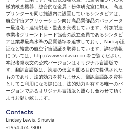
械的検査機器、総合的な金属・粉体研究室に加え、高速
プリンターを同じ施設内に設置しているシンタビアは、
航空宇宙アプリケーション向け高品質部品のパラメータ
ー最適化・連続製造・監査を実現しています。付加製造
事業者グリーントレード協会の設立会員であるシンタビ
アは業界最高水準の品質基準を追求しており、Nadcap認
証など複数の航空宇宙認証を取得しています。詳細情報
については、
http://www.sintavia.com
をご覧ください。
本記者発表文の公式バージョンはオリジナル言語版で
す。翻訳言語版は、読者の便宜を図る目的で提供された
ものであり、法的効力を持ちません。翻訳言語版を資料
としてご利用になる際には、法的効力を有する唯一のバ
ージョンであるオリジナル言語版と照らし合わせて頂く
ようお願い致します。
Contacts
Lindsay Lewis, Sintavia
+1 954.474.7800