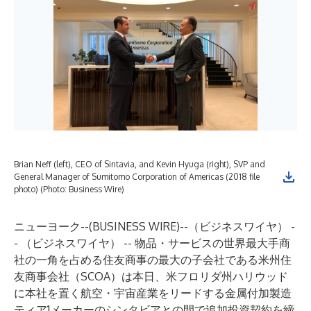
Brian Neff (left), CEO of Sintavia, and Kevin Hyuga (right), SVP and
General Manager of Sumitomo Corporation of Americas (2018 file
photo) (Photo: Business Wire)
ニューヨーク--(
BUSINESS WIRE
)--
（ビジネスワイヤ） -
- （ビジネスワイヤ） -- 物品・サービスの世界最大手商
社の一角を占める住友商事の最大の子会社である米州住
友商事会社（SCOA）は本日、米フロリダ州ハリウッド
に本社を置く航空・宇宙産業をリードする金属付加製造
ティア1メーカーのシンタビアとの間で追加投資契約を締