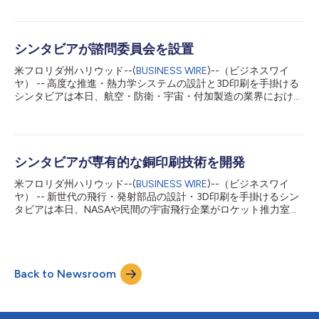
サプライチェーンの中から選ばれたと発表しました。5月6日にバ
イデン大統領がシンシナティで発表したこの新イニシアチブは、
大規模な代表的メーカーと米国の小規模サプライヤーとの自主協
定です。AM Forwardの初期参加企業は、GEアビエーション、ハ
シンタビアが諮問委員会を設置
ネウェル、ロッキード マーティン、レイセオン、シーメンス・
米フロリダ州ハリウッド--(
BUSINESS WIRE
)--（ビジネスワイ
エナジーです。これらの航空宇宙OEMには、立ち上げに参加する
ヤ） -- 高度な推進・熱力学システムの設計と3D印刷を手掛ける
AMサプライヤーを指名する機会があり、シンタビアはロッキー
シンタビアは本日、航空・防衛・宇宙・付加製造の業界における
ド マーティンとハネウェル・エアロスペースの両社から選ばれ
リーダーらで構成される諮問委員会を発足させたと発表しまし
ました。 AM Forward協定は、(i) AMなどの新技術を採用する中
た。この諮問委員会は年間を通じて定期的に開催され、シンタビ
小企業への投資を通じて、より強靭で革新的なサプライチェーン
アの株主・経営陣による企業目標や成長戦略の策定を支援しま
を構築すること、(ii) AMなどの新しい製造技術の採用を制限する
す。 この諮問委員会は下記の5人の専門家で構成されています。
調整上の課題を克服すること、(iii) 高価値工業製品の国内...
オマール・フェルガニ博士。フェルガニ博士は、ドイツのベルリ
シンタビアが専有的な銅印刷技術を開発
ンを拠点とする電子機器・半導体のOEMであるアトテックの産業
米フロリダ州ハリウッド--(
BUSINESS WIRE
)--（ビジネスワイ
デジタルソリューション部門の責任者代理です。フェルガニ博士
ヤ） -- 新世代の飛行・発射部品の設計・3D印刷を手掛けるシン
は以前、シーメンスで付加製造の戦略事業担当ディレクターを務
タビアは本日、NASAや民間の宇宙飛行企業がロケット推力室の
めていました。また、博士はベルリン工科大学の非常勤教授でも
組み立てに好んで使用する銅合金であるGRCop-42向けの専有的
あり、ディープテックソフトウエア企業として人工知能を基礎に
な印刷技術を開発したと発表しました。この新技術は、専有的な
付加製造の歩留まり向上のためのパス／プロセス生成ソリューシ
パラメーターセットと後工程の熱処理を組み合わせ、EOS製
ョンの導入に傾注する1000ケルビンの代理取締役でもありま
M400-4プリンター向けに開発したもので、最小密度99.94%、
す。フェルガニ博士は機械工学の博士号を持ち、ジョージア工科
Back to Newsroom
最小引張強度28.3ksi、最小極限降伏強度52.7ksi、最小伸長率
大学とノルウェー科学技術大学の両方で製造・材料...
32.4%のGRCop-42部品を実現します。重要な点として、この技
術は後工程での熱間静水圧プレスの使用を避けることができるた
め、生産のための時間、複雑さ、コストを削減することができま