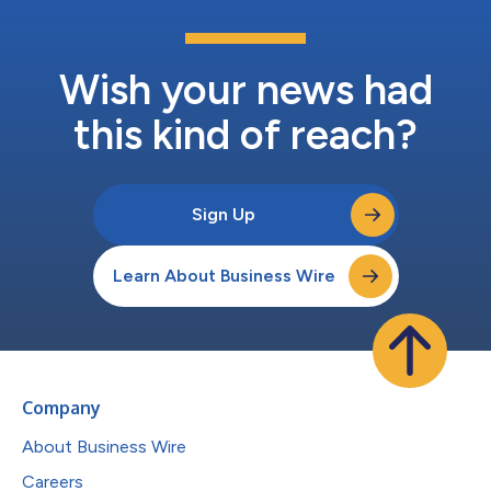
す。 シンタビアのエンジニアリング担当バイスプレジデントを
務めるパブロ・アールは、次のように述べています。｢本日の発
表は、シンタビアが進めている材料開発の取り組みを初めて公開
するものとなります。当社は1つの企業として、困難な材料をコ
Wish your news had
スト効率よく、優れた機械的特性で印刷するという潜在力を引き
出す上で、独...
this kind of reach?
Sign Up
Learn About Business Wire
Company
About Business Wire
Careers