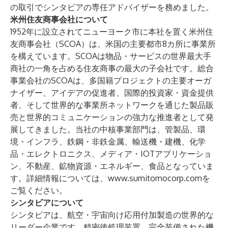
の取引でシンタビアの専任アドバイザーを務めました。
米州住友商事会社について
1952年に設立されてニューヨーク市に本社を置く米州住
友商事会社（SCOA）は、米国の主要都市8カ所に事業所
を構えています。SCOAは物品・サービスの世界最大手
商社の一角を占める住友商事の最大の子会社です。総合
事業会社のSCOAは、多国籍プロジェクトの主要オーガ
ナイザー、アイデアの促進者、国際的投資家・資金提供
者、そして世界的な事業所ネットワークを通じた製品販
売と世界的コミュニケーションの強力な推進者として発
展してきました。当社の中核事業部門は、管製品、環
境・インフラ、鉄鋼・非鉄金属、輸送機・建機、化学
品・エレクトロニクス、メディア・IOTアプリケーショ
ン、不動産、鉱物資源・エネルギー、食品となっていま
す。詳細情報については、
www.sumitomocorp.com
を
ご覧ください。
シンタビアについて
シンタビアは、航空・宇宙向け応用付加製造の世界的な
リーダー企業です。精密後処理装置、完全装備された機