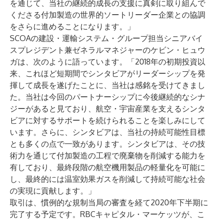
を通じて、当社の継続的成長の支援に真剣に取り組んで
くださる付加製造の世界的ソートリーダー企業との協調
をさらに進めることになります。」
SCOAの建設・運輸システム・グループ担当シニアバイ
スプレジデント兼ゼネラルマネジャーのケビン・ヒュウ
ガは、次のように語っています。「2018年の初期投資以
来、これほど短期間でシンタビアがリーダーシップを発
揮して成長を遂げたことに、当社は感銘を受けてきまし
た。当社は今回のパートナーシップに今後継続的なシナ
ジーがあると見ており、航空・宇宙産業を支えるシンタ
ビアに対するサポートを続けられることを楽しみにして
います。さらに、シンタビアは、当社の持続可能性目標
とも多くの点で一致があります。シンタビアは、その技
術力を通じて付加製造の工程で廃棄物を削減する能力を
有しており、最終段階の航空機用製品の軽量化を可能に
し、最終的には温室効果ガスを削減して持続可能な社会
の実現に貢献します。」
取引は、慣例的な規制当局の審査を経て2020年下半期に
完了する予定です。RBCキャピタル・マーケッツが、こ