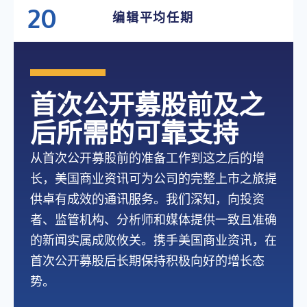
22K+
59+
10K
20
编辑平均任期
58+
9K
19
57+
18
56+
17
首次公开募股前及之
16
后所需的可靠支持
从首次公开募股前的准备工作到这之后的增
长，美国商业资讯可为公司的完整上市之旅提
供卓有成效的通讯服务。我们深知，向投资
者、监管机构、分析师和媒体提供一致且准确
的新闻实属成败攸关。携手美国商业资讯，在
首次公开募股后长期保持积极向好的增长态
势。