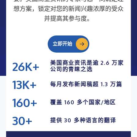
想方案，锁定对您的新闻兴趣浓厚的受众
并提高其参与度。
立即开始
26K+
美国商业资讯是逾 2.6 万家
公司的青睐之选
25K+
13K+
每月发布新闻稿超 1.3 万篇
24K+
12K+
23K+
160+
覆盖 160 多个国家/地区
11K+
22K+
150+
10K+
30+
提供 30 多种语言的翻译
140+
9K+
29+