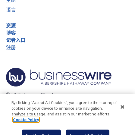
主题
语言
资源
博客
记者入口
注册
© 2026 Business Wire, Inc.
By clicking “Accept All Cookies”, you agree to the storing of
隐私政策
Cookie 政策
版权政策
可访问性声明
cookies on your device to enhance site navigation,
analyze site usage, and assist in our marketing efforts.
使用条款
Cookie Policy