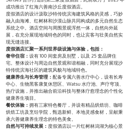
成功推出了红海六善南沙丘度假酒店。
度假酒店的设计汲取沙特传统滨海建筑风格的灵感，巧妙
融入由海滩、红树林和沙漠山脉共同构成的多元自然生态
系统之中。酒店空间与周围景观浑然一体，自然向外延
展，在充分展现地域特色的同时，也让宾客与壮美自然实
现无缝连接。
度假酒店汇聚一系列世界级设施与体验，包括：
奢华住宿：
设有 100 间套房及别墅，以及 25 套品牌住
宅。整体设计与周边自然景观和谐相融，同时充分展现沙
特传统滨海社区的建筑风貌与地域特色。
健康养生与长寿管理：
配备专属六善水疗中心，设有长寿
中心、生物黑客康复休憩区、Watsu 水疗池、声疗穹顶、
热疗设施，并推出融合前沿科技与整体疗愈理念的个性化
健康养生项目。
餐饮体验：
拥有三家特色餐厅，并设有精品烘焙坊、咖啡
烘焙工坊及烹饪学院，甄选新鲜、本地灵感食材，呈献秉
承六善健康养生理念的特色美食。
自然与可持续发展：
度假酒店以一片红树林潟湖为核心景