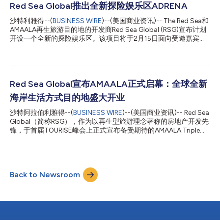
旅游业规模化发展起到日益重要的作用。 “随着Four Seasons即将
Red Sea Global推出全新探险娱乐区ADRENA
迎接宾客，我们正大幅提升The Red Sea旅游度假地的接待能力和
沙特利雅得--(
BUSINESS WIRE
)--(美国商业资讯)-- The Red Sea和
服务内容，迎接我们年度最繁忙的旅游旺季。”Red Sea Global首
AMAALA再生旅游目的地的开发商Red Sea Global (RSG)宣布计划
席执行官John Pagano表示， “我们旗下首个合资开发度假村的预
开设一个全新的探险娱乐区。该项目将于2月15日面向受邀嘉宾试
订通道正式开启，这对RSG也是重要的商业里程碑，既彰显了战略
运营，并于3月1日起对公众开放。 这个名为ADRENA的区域将为来
合作伙伴关系的价值和我们投资方案的吸引力，也反映出市场对沙
自The Red Sea目的地和更远地区的宾客提供服务。园区距离舒拉
特阿拉伯旅游业的信心日益增强。” 该度假村投资额达26亿...
岛(Shura Island)仅一小段车程，将为游客提供从冲浪、尾波滑
水、悬崖跳水到滑板等一系列特色项目。 ADRENA坐落于原生态自
然环境中，可提供适配不同心情的日间和夜间娱乐。夜幕降临后，
Red Sea Global宣布AMAALA正式启幕：全球全新
海滩俱乐部成为放松休憩之地。DJ播放动感十足的浩室音乐，美
海岸生活方式目的地盛大开业
味的南美美食搭配特调无酒精鸡尾酒套餐，一直供应到深夜。 Red
Sea Global集团首席执行官John Pagano表示：“我们这座特色探
沙特阿拉伯利雅得--(
BUSINESS WIRE
)--(美国商业资讯)-- Red Sea
险娱乐区不仅提供刺激体验，更诠释了滨海生活方式的自由——
Global（简称RSG），作为以再生型旅游理念著称的房地产开发先
活力、社区和与自然的联结。我们以可持续发展为核心打造
锋，于首届TOURISE峰会上正式宣布备受期待的AMAALA Triple
ADRENA，彰显对再生旅游的承诺，确保每位宾客无论白天黑夜都
Bay盛大启幕。 位于沙特阿拉伯西北部壮丽海岸线上、希贾兹山脉
能都能收获难忘的体验。我们期待未来几周迎接游客的到来。”
与红海相交之处，AMAALA Triple Bay坐拥三座天然海湾，未来数
ADREN...
月内即将盛大启幕，倾力打造集顶级奢华与身心健康于一体的海滨
度假胜地。 Red Sea Global首席执行官John Pagano表
Back to Newsroom
示：“AMAALA一名源自阿拉伯语中意为‘希望’的词语，代表着一种
根植于沙特、以健康为核心的全新海岸生活方式。我们诚邀宾客与
业主在此探索并诠释属于自己的理想人生——无论是静谧疗愈的
休憩时光，还是阳光与海浪相伴的活力之旅。AMAALA传承了沙特
悠久的静修、焕新与联结传统，必将成为全球健康生活方式的全新
标杆。” 此次启幕将率先呈献六家世界级奢华度假酒店，并配备专