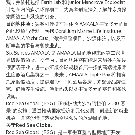
观，并依托包括 Earth Lab 和 Junior Mangrove Ecologist
计划在内的多项环保项目，为宾客创造深入了解并亲身探
索周边生态系统的机会。
目的地体验：
宾客可便捷前往体验 AMAALA 丰富多元的目
的地设施与活动，包括 Corallium Marine Life Institute、
AMAALA Yacht Club、海洋探险项目、沙漠体验，以及不
断丰富的零售与餐饮业态。
Six Senses AMAALA 是 AMAALA 目的地迎来的第二家世
界级度假酒店。今年内，目的地还将陆续迎来另外六家度
假酒店开业，进一步汇聚全球规模首屈一指的高端健康养
生度假酒店集群之一。未来，AMAALA Triple Bay 将拥有
九家度假酒店，提供逾 1,600 间酒店客房，并配套品牌住
宅、健康养生设施、游艇码头以及丰富多元的零售和餐饮
设施。
Red Sea Global（RSG）正积极助力沙特阿拉伯“2030 愿
景”的实施，通过推动国家经济多元化发展、创造新的就业
机会，并将沙特打造成为全球领先的旅游目的地。
关于Red Sea Global
Red Sea Global
（RSG）是一家垂直整合型房地产开发