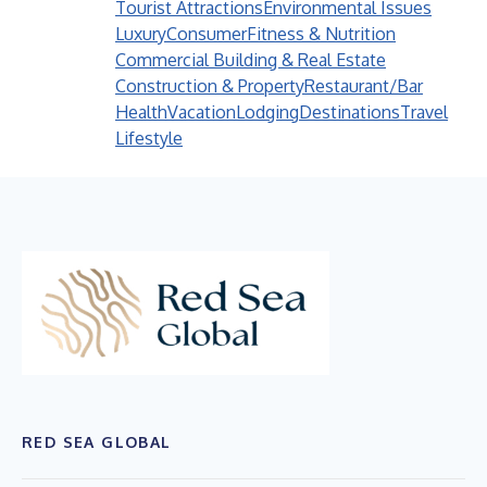
Tourist Attractions
Environmental Issues
Luxury
Consumer
Fitness & Nutrition
Commercial Building & Real Estate
Construction & Property
Restaurant/Bar
Health
Vacation
Lodging
Destinations
Travel
Lifestyle
RED SEA GLOBAL