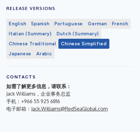
RELEASE VERSIONS
English
Spanish
Portuguese
German
French
Italian (Summary)
Dutch (Summary)
Chinese Traditional
Chinese Simplified
Japanese
Arabic
CONTACTS
如需了解更多信息，请联系：
Jack Williams，企业事务总监
手机：+966 55 925 6816
电子邮箱：
Jack.Williams@RedSeaGlobal.com