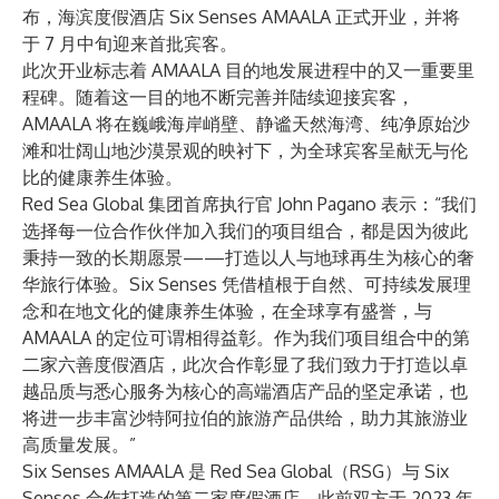
布，海滨度假酒店 Six Senses AMAALA 正式开业，并将
于 7 月中旬迎来首批宾客。
此次开业标志着 AMAALA 目的地发展进程中的又一重要里
程碑。随着这一目的地不断完善并陆续迎接宾客，
AMAALA 将在巍峨海岸峭壁、静谧天然海湾、纯净原始沙
滩和壮阔山地沙漠景观的映衬下，为全球宾客呈献无与伦
比的健康养生体验。
Red Sea Global 集团首席执行官 John Pagano 表示：“我们
选择每一位合作伙伴加入我们的项目组合，都是因为彼此
秉持一致的长期愿景——打造以人与地球再生为核心的奢
华旅行体验。Six Senses 凭借植根于自然、可持续发展理
念和在地文化的健康养生体验，在全球享有盛誉，与
AMAALA 的定位可谓相得益彰。作为我们项目组合中的第
二家六善度假酒店，此次合作彰显了我们致力于打造以卓
越品质与悉心服务为核心的高端酒店产品的坚定承诺，也
将进一步丰富沙特阿拉伯的旅游产品供给，助力其旅游业
高质量发展。”
Six Senses AMAALA 是 Red Sea Global（RSG）与 Six
Senses 合作打造的第二家度假酒店，此前双方于 2023 年