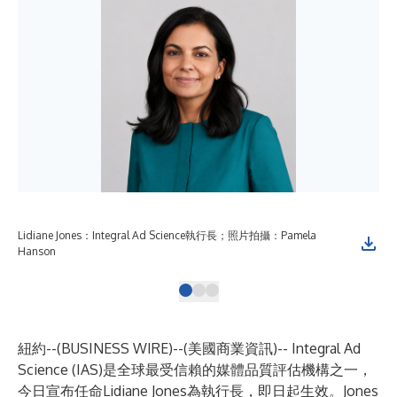
Lidiane Jones：Integral Ad Science執行長；照片拍攝：Pamela
Lis
Hanson
紐約--(
BUSINESS WIRE
)--
(美國商業資訊)--
Integral Ad
Science (IAS)
是全球最受信賴的媒體品質評估機構之一，
今日宣布任命Lidiane Jones為執行長，即日起生效。Jones