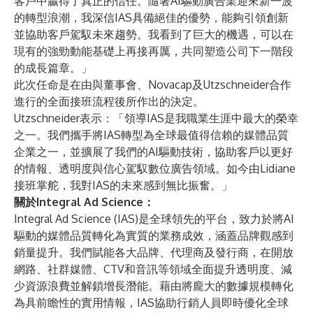
客戶中贏得了真正的信任。隨著AI驅動廣告業迎來新一波
的轉型浪潮，我深信IAS具備絕佳的優勢，能夠引領創新
並協助客戶駕馭未來趨勢。我看到了巨大的機遇，可以在
現有的強勁動能基礎上再接再厲，共同塑造公司下一階段
的成長篇章。」
此次任命是在由與董事會、Novacap及Utzschneider合作
進行的全面接班流程後所作出的決定。
Utzschneider表示：「領導IAS是我職業生涯中最大的榮幸
之一。我們攜手將IAS轉型為全球最值得信賴的媒體品質
企業之一，並擴展了我們的AI驅動技術，協助客戶以更好
的情報、透明度與信心駕馭數位廣告領域。如今由Lidiane
接班掌舵，我對IAS的未來感到無比振奮。」
關於Integral Ad Science：
Integral Ad Science (IAS)是全球領先的平台，致力於將AI
驅動的媒體品質轉化為實質的業務成效，涵蓋品牌觀感到
銷量提升。我們賦能各大品牌、代理商及發行商，在開放
網路、社群媒體、CTV和音訊等領域全面提升透明度、減
少資源浪費並解鎖增長潛能。藉由將龐大的數據規模轉化
為具前瞻性的實用情報，IAS協助行銷人員即時優化全球