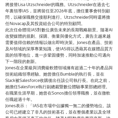
將接替Lisa Utzschneider的職務。Utzschneider在過去七
年裏領導IAS，並將留任至2026年底，擔任董事會特別顧
問，以確保職務交接順利進行。Utzschneider同時還將擔
任Novacap及其投資組合公司的特別顧問。
此次任命體現IAS對數位廣告未來的長期戰略願景。隨著AI
改變媒體的規劃、採購、衡量與優化方式，廣告主越來越
需要值得信賴的情報以做出即時決策。Jones在產品、技術
及AI領域的深厚專業知識，使IAS得以憑藉其在媒體品質方
面的領導地位，進一步鞏固優勢，同時加速推動公司邁向
下一階段的創新。
Jones在企業級與消費級軟體領域擁有超過二十年的產品與
技術組織領導經驗。她曾擔任Bumble的執行長，並在
Slack被Salesforce收購後出任該公司執行長。在此之前，
她擔任Salesforce執行副總裁暨數位體驗事業部總經理。
在職業生涯早期，她曾在Sonos擔任領導職務，並在微軟
任職超過十年。
Jones表示：「IAS在市場中佔據獨一無二的優勢地位。該
公司已經建立了非凡的技術基石，並在整個產業以及全球