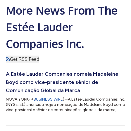
More News From The
Estée Lauder
Companies Inc.
Get RSS Feed
A Estée Lauder Companies nomeia Madeleine
Boyd como vice-presidente sênior de
Comunicação Global da Marca
NOVA YORK--(
BUSINESS WIRE
)--A Estée Lauder Companies Inc.
(NYSE: EL) anunciou hoje a nomeação de Madeleine Boyd como
vice-presidente sênior de comunicações globais da marca,
com vigência a partir de 20 de julho de 2026. Como parte dos
esforços contínuos da empresa para fortalecer a conexão de
suas marcas com os consumidores, a Sra. Boyd estabelecerá e
liderará uma equipe global de Comunicação de Marcas recém-