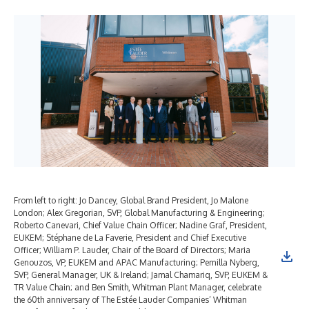
From left to right: Jo Dancey, Global Brand President, Jo Malone
Fro
London; Alex Gregorian, SVP, Global Manufacturing & Engineering;
cel
Roberto Canevari, Chief Value Chain Officer; Nadine Graf, President,
inv
EUKEM; Stéphane de La Faverie, President and Chief Executive
ann
Officer; William P. Lauder, Chair of the Board of Directors; Maria
Wil
Genouzos, VP, EUKEM and APAC Manufacturing; Pernilla Nyberg,
Fav
SVP, General Manager, UK & Ireland; Jamal Chamariq, SVP, EUKEM &
by 
TR Value Chain; and Ben Smith, Whitman Plant Manager, celebrate
in 
the 60th anniversary of The Estée Lauder Companies’ Whitman