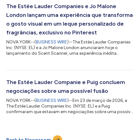
integrada. Nessa função, ela garantirá que o portfólio
The Estée Lauder Companies e Jo Malone
diversificado da empresa esteja...
London lançam uma experiência que transforma
o gosto visual em um leque personalizado de
fragrâncias, exclusivo no Pinterest
NOVA YORK--(
BUSINESS WIRE
)--The Estée Lauder Companies
Inc. (NYSE: EL) e a Jo Malone London anunciaram hoje o
lançamento do Scent Scanner, uma experiência inédita
disponível exclusivamente no Pinterest e sendo implementado
nos EUA e na França. A experiência traduz as preferências
visuais que as pessoas expressaram nos seus quadros do
Pinterest em recomendações personalizadas de fragrâncias da
Jo Malone London. Aproveitando o sucesso do AI Scent
The Estée Lauder Companie e Puig concluem
Advisor da Jo Malone London, introduzido em 2025,...
negociações sobre uma possível fusão
NOVA YORK--(
BUSINESS WIRE
)--Em 23 de março de 2026, a
The Estée Lauder Companies Inc. (NYSE: EL) e a Puig
confirmaram que estavam em negociações sobre uma possível
fusão, mas, a menos que um contrato fosse firmado entre as
empresas, não havia garantias quanto ao negócio ou seus
termos. A The Estée Lauder Companies e a Puig anunciaram
hoje o encerramento das negociações referentes a uma
Back to Newsroom
possível fusão. A The Estée Lauder Companies mantém o foco