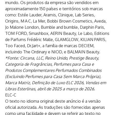
mundo. Os produtos da empresa são vendidos em
aproximadamente 150 países e territórios sob marcas
como: Estée Lauder, Aramis, Clinique, Lab Series,
Origins, M·A·C, La Mer, Bobbi Brown Cosmetics, Aveda,
Jo Malone London, Bumble and bumble, Darphin Paris,
TOM FORD, Smashbox, AERIN Beauty, Le Labo, Editions
de Parfums Frédéric Malle, GLAMGLOW, KILIAN PARIS,
Too Faced, Dr.Jart+, a família de marcas DECIEM,
incluindo The Ordinary e NIOD, e BALMAIN Beauty.
*Fonte: Circana, LLC, Reino Unido, Prestige Beauty,
Categoria de Fragrâncias, Perfumes para Casa e
Produtos Complementares Perfumados Combinados
(Excluindo Perfumes para Casa Sem Marca Própria),
Marca Matriz, Definição de Luxo ELC 2026, Vendas em
Libras Esterlinas, abril de 2025 a março de 2026.
ELC-C
O texto no idioma original deste anúncio é a versão
oficial autorizada. As traduções são fornecidas apenas
como uma facilidade e devem se referir ao texto no