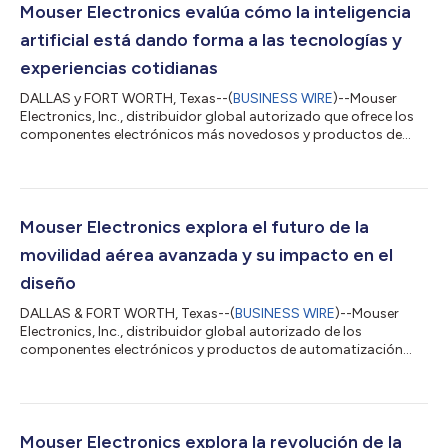
Mouser Electronics evalúa cómo la inteligencia
artificial está dando forma a las tecnologías y
experiencias cotidianas
DALLAS y FORT WORTH, Texas--(
BUSINESS WIRE
)--Mouser
Electronics, Inc., distribuidor global autorizado que ofrece los
componentes electrónicos más novedosos y productos de
automatización industrial, anunció hoy la primera entrega de
2026 de su serie tecnológica Empowering Innovation Together
(EIT), titulada Engineering AI for Daily Life. Esta entrega analiza
cómo la inteligencia artificial se integra cada vez más en
productos y servicios de uso cotidiano, desde herramientas de
Mouser Electronics explora el futuro de la
búsqueda asistida...
movilidad aérea avanzada y su impacto en el
diseño
DALLAS & FORT WORTH, Texas--(
BUSINESS WIRE
)--Mouser
Electronics, Inc., distribuidor global autorizado de los
componentes electrónicos y productos de automatización
industrial más novedosos, acaba de publicar la última entrega
de su serie tecnológica Potenciando juntos la innovación
(Empowering Innovation Together EIT) o, titulada, Urban
Transport Takes Flight (El transporte urbano alza el vuelo), en la
que se analiza el sector emergente de la movilidad aérea
Mouser Electronics explora la revolución de la