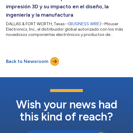
avanzada (AAM). En esta serie se des...
impresión 3D y su impacto en el diseño, la
ingeniería y la manufactura
DALLAS & FORT WORTH, Texas--(
BUSINESS WIRE
)--Mouser
Electronics, Inc., el distribuidor global autorizado con los más
novedosos componentes electrónicos y productos de
automatización industrial, presentó hoy la edición más reciente
de su serie tecnológica Empowering Innovation Together (EIT)
titulada That's 3D Printed? ("¿Es una impresión 3D?"). Esta
edición analiza cómo los principios fundamentales de la
Back to Newsroom
impresión 3D, también conocida como manufactura aditiva,
han evolucionado para transformar...
Wish your news had
this kind of reach?