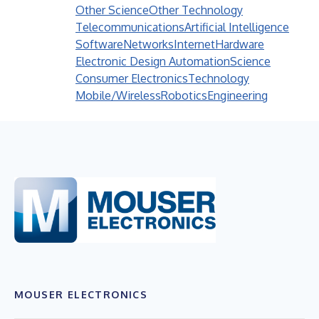
Other Science
Other Technology
Telecommunications
Artificial Intelligence
Software
Networks
Internet
Hardware
Electronic Design Automation
Science
Consumer Electronics
Technology
Mobile/Wireless
Robotics
Engineering
MOUSER ELECTRONICS