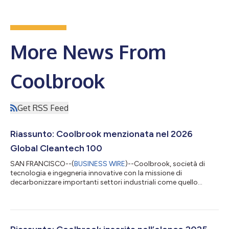
More News From
Coolbrook
Get RSS Feed
Riassunto: Coolbrook menzionata nel 2026
Global Cleantech 100
SAN FRANCISCO--(
BUSINESS WIRE
)--Coolbrook, società di
tecnologia e ingegneria innovative con la missione di
decarbonizzare importanti settori industriali come quello
petrolchimico e chimico, del ferro e dell'acciaio, dell'alluminio e
del cemento, è stata menzionata nel 2026 Global Cleantech
100 del Cleantech Group. L'elenco annuale riconosce le aziende
posizionate per fornire soluzioni pronte da commercializzare
volte a promuovere un futuro globale più pulito e resiliente. Il