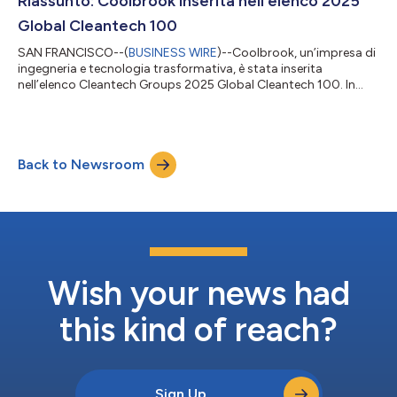
Riassunto: Coolbrook inserita nell’elenco 2025
rapporto mette in...
Global Cleantech 100
SAN FRANCISCO--(
BUSINESS WIRE
)--Coolbrook, un’impresa di
ingegneria e tecnologia trasformativa, è stata inserita
nell’elenco Cleantech Groups 2025 Global Cleantech 100. In
questo elenco, compilato annualmente e ora alla 16esima
edizione, figurano le aziende private nel settore delle tecnologie
ecologiche più promettenti e che stanno apportando
contributi significativi all’innovazione sostenibile. Il report
Back to Newsroom
gratuito presenta innovatori che portano avanti tecnologie e
modelli aziendali rivoluzion...
Wish your news had
this kind of reach?
Sign Up