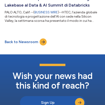
nei siti indus...
Lakebase al Data & AI Summit di Databricks
PALO ALTO, Calif.--(
BUSINESS WIRE
)--HTEC, l'azienda globale
di tecnologia e progettazione dell'AI con sede nella Silicon
Valley, la settimana scorsa ha presentato il modo in cui ha
utilizzato il data branching di Lakebase per permettere uno
sviluppo più rapido, operazioni più sicure e nuove possibilità per
le aziende basate sui dati che operano in ambienti altamente
regolamentati. La soluzione è stata sviluppata in
Back to Newsroom
collaborazione con un fornitore leader di tecnologia per la
gestione del rischio...
Wish your news had
this kind of reach?
Sign Up