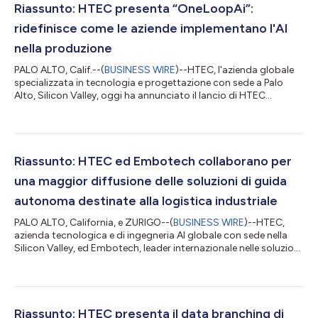
Riassunto: HTEC presenta “OneLoopAi”:
ridefinisce come le aziende implementano l'AI
nella produzione
PALO ALTO, Calif.--(
BUSINESS WIRE
)--HTEC, l'azienda globale
specializzata in tecnologia e progettazione con sede a Palo
Alto, Silicon Valley, oggi ha annunciato il lancio di HTEC
OneLoopAi: una nuova piattaforma e un nuovo approccio alla
gestione dell'esecuzione e della realizzazione del valore dell'AI. La
piattaforma offre visibilità in tempo reale nel progresso, nella
trasparenza con i clienti e nell'accelerazione alle modalità di
implementazione e scalabilità dell'intelligenza artificiale in...
Riassunto: HTEC ed Embotech collaborano per
una maggior diffusione delle soluzioni di guida
autonoma destinate alla logistica industriale
PALO ALTO, California, e ZURIGO--(
BUSINESS WIRE
)--HTEC,
azienda tecnologica e di ingegneria AI globale con sede nella
Silicon Valley, ed Embotech, leader internazionale nelle soluzioni
di guida autonoma di livello 4 certificate per la sicurezza delle
applicazioni per la logistica industriale, oggi hanno annunciato
una partnership strategica mirata a diffondere
l'implementazione delle soluzioni di guida autonoma targate
Embotech nelle piattaforme veicolari, nei programmi clienti e
Riassunto: HTEC presenta il data branching di