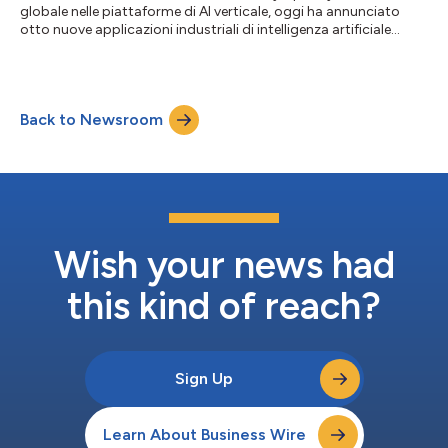
globale nelle piattaforme di AI verticale, oggi ha annunciato
otto nuove applicazioni industriali di intelligenza artificiale
realizzate appositamente per gli operatori del settore
energetico, segnando l'espansione più mirata di IRIS Foundry
nel settore energetico ad oggi. A differenza del software di
gestione generica delle risorse, queste applicazioni sono
Back to Newsroom
progettate attorno a specifiche modalità di guasto, dinamiche
di processo e obbl...
Wish your news had
this kind of reach?
Sign Up
Learn About Business Wire