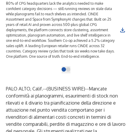
80% of CPG headquarters lack the analytics needed to make
confident category decisions — still running reviews on stale data
while planograms fail to reach shelves as intended. CINDE
Assortment and Space from SymphonyAI changes that. Built on 25
years of retail AI and proven across 500-plus global CPG
deployments, the platform connects store clustering, assortment
optimization, planogram automation, and live shelf intelligence in
one end-to-end workflow. Southern Co-op achieved a 5.2% category
sales uplift. A leading European retailer runs CINDE across 32
countries. Category review cycles that took six weeks now take days.
One platform. One source of truth. End-to-end intelligence.
PALO ALTO, Calif.--(
BUSINESS WIRE
)--
Mancate
conformità ai planogrammi, esaurimenti di stock non
rilevati e il divario tra pianificazione della direzione e
attuazione nel punto vendita comportano per i
rivenditori di alimentari costi concreti in termini di
vendite comparabili, perdite di magazzino e ore di lavoro
del personale. Gli strumenti realizzati per la