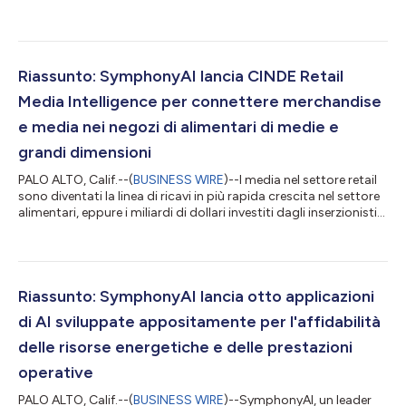
prevenzione dei reati finanziari di SymphonyAI, un leader globale
nella Vertical AI, per unire la due diligence della clientela (CDD)
nelle sue operazioni in Europa centrale e orientale. Con attività
che si svolgono in 14 Paesi e coinvolgono circa 17 milioni di
clienti, UNIQA porta uno degli ambienti di conformità più co...
Riassunto: SymphonyAI lancia CINDE Retail
Media Intelligence per connettere merchandise
e media nei negozi di alimentari di medie e
grandi dimensioni
PALO ALTO, Calif.--(
BUSINESS WIRE
)--I media nel settore retail
sono diventati la linea di ricavi in più rapida crescita nel settore
alimentari, eppure i miliardi di dollari investiti dagli inserzionisti
del settore beni di largo consumo (CPG) ogni anno passano
attraverso un sistema in cui gli acquirenti dei media e i
commercianti non vedono mai gli stessi dati. I commercianti
pianificano gli assortimenti, negoziano le spese commerciali e
riorganizzano senza alcuna visibilità su quali investimen...
Riassunto: SymphonyAI lancia otto applicazioni
di AI sviluppate appositamente per l'affidabilità
delle risorse energetiche e delle prestazioni
operative
PALO ALTO, Calif.--(
BUSINESS WIRE
)--SymphonyAI, un leader