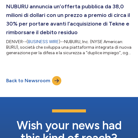
collocamento e di altre spese dell’offerta. L’offerta consisteva
in un totale di 244.372.984 azioni ordinarie e/o warrant pr...
NUBURU annuncia un’offerta pubblica da 38,0
milioni di dollari con un prezzo a premio di circa il
30% per portare avanti l’acquisizione di Tekne e
rimborsare il debito residuo
DENVER--(
BUSINESS WIRE
)--NUBURU, Inc. (NYSE American:
BURU), società che sviluppa una piattaforma integrata di nuova
generazione per la difesa e la sicurezza a “duplice impiego”, oggi
ha annunciato la definizione del prezzo di un’offerta pubblica
con collocamento su base “best effort”. Si prevede che
l’operazione genererà proventi lordi per circa 38,0 milioni di
dollari, al lordo delle commissioni dell’agente di collocamento e
Back to Newsroom
di altre spese dell’offerta. L’offerta consiste in un totale di
244....
Wish your news had