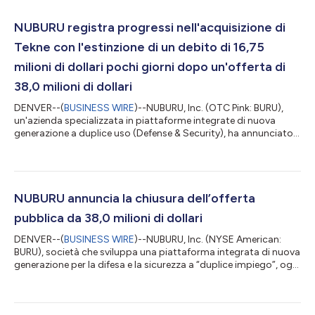
NUBURU registra progressi nell'acquisizione di
Tekne con l'estinzione di un debito di 16,75
milioni di dollari pochi giorni dopo un'offerta di
38,0 milioni di dollari
DENVER--(
BUSINESS WIRE
)--NUBURU, Inc. (OTC Pink: BURU),
un'azienda specializzata in piattaforme integrate di nuova
generazione a duplice uso (Defense & Security), ha annunciato
oggi di aver rimborsato integralmente il capitale residuo di
circa 15,5 milioni di dollari della propria obbligazione con
scadenza dicembre 2025 e l’intero capitale complessivo di 1,25
milioni di dollari delle obbligazioni convertibili subordinate
emesse in relazione all’acquisizione di Lyocon S.r.l. ("Lyocon"),
NUBURU annuncia la chiusura dell’offerta
circ...
pubblica da 38,0 milioni di dollari
DENVER--(
BUSINESS WIRE
)--NUBURU, Inc. (NYSE American:
BURU), società che sviluppa una piattaforma integrata di nuova
generazione per la difesa e la sicurezza a “duplice impiego”, oggi
ha annunciato la chiusura dell’offerta pubblica su base “best
effort” già annunciata, che genererà proventi lordi per circa
38,0 milioni di dollari, al lordo delle commissioni dell’agente di