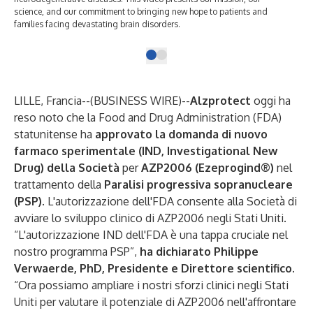
science, and our commitment to bringing new hope to patients and
families facing devastating brain disorders.
LILLE, Francia--(
BUSINESS WIRE
)--
Alzprotect
oggi ha
reso noto che la Food and Drug Administration (FDA)
statunitense ha
approvato la domanda di nuovo
farmaco sperimentale (IND, Investigational New
Drug) della Società
per
AZP2006 (Ezeprogind®)
nel
trattamento della
Paralisi progressiva sopranucleare
(PSP)
. L'autorizzazione dell'FDA consente alla Società di
avviare lo sviluppo clinico di AZP2006 negli Stati Uniti.
“L'autorizzazione IND dell'FDA è una tappa cruciale nel
nostro programma PSP”,
ha dichiarato Philippe
Verwaerde, PhD, Presidente e Direttore scientifico.
“Ora possiamo ampliare i nostri sforzi clinici negli Stati
Uniti per valutare il potenziale di AZP2006 nell'affrontare