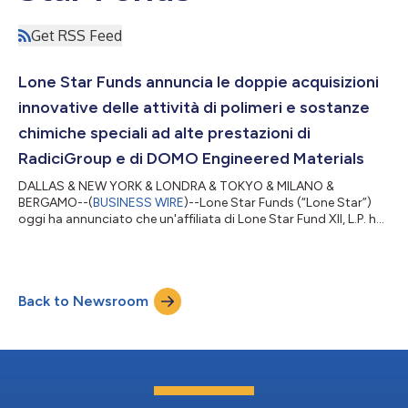
Get RSS Feed
Lone Star Funds annuncia le doppie acquisizioni
innovative delle attività di polimeri e sostanze
chimiche speciali ad alte prestazioni di
RadiciGroup e di DOMO Engineered Materials
DALLAS & NEW YORK & LONDRA & TOKYO & MILANO &
BERGAMO--(
BUSINESS WIRE
)--Lone Star Funds (“Lone Star”)
oggi ha annunciato che un'affiliata di Lone Star Fund XII, L.P. ha
completato l'acquisizione di RadiciGroup, con le sue attività di
polimeri e sostanze chimiche speciali ad alte prestazioni e ha
firmato accordi di transazione vincolanti per l'acquisizione di
DOMO Engineered Materials (“DOMO EM”), una divisione
Back to Newsroom
commerciale di DOMO Group. Il perfezionamento
dell'acquisizione è previsto a breve. L...