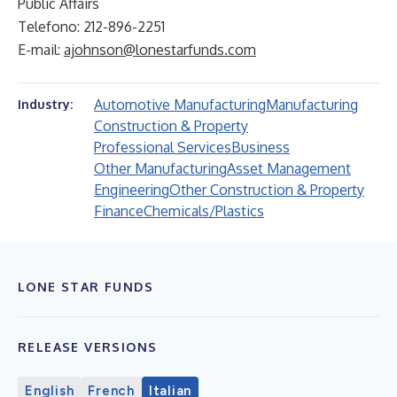
Public Affairs
Telefono: 212-896-2251
E-mail:
ajohnson@lonestarfunds.com
Automotive Manufacturing
Manufacturing
Industry:
Construction & Property
Professional Services
Business
Other Manufacturing
Asset Management
Engineering
Other Construction & Property
Finance
Chemicals/Plastics
LONE STAR FUNDS
RELEASE VERSIONS
English
French
Italian