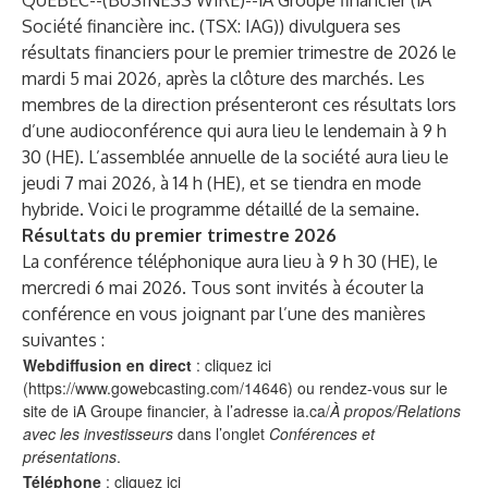
QUÉBEC--(
BUSINESS WIRE
)--
iA Groupe financier (iA
Société financière inc. (TSX: IAG)) divulguera ses
résultats financiers pour le premier trimestre de 2026 le
mardi 5 mai 2026, après la clôture des marchés. Les
membres de la direction présenteront ces résultats lors
d’une audioconférence qui aura lieu le lendemain à 9 h
30 (HE). L’assemblée annuelle de la société aura lieu le
jeudi 7 mai 2026, à 14 h (HE), et se tiendra en mode
hybride. Voici le programme détaillé de la semaine.
Résultats du premier trimestre 2026
La conférence téléphonique aura lieu à 9 h 30 (HE), le
mercredi 6 mai 2026. Tous sont invités à écouter la
conférence en vous joignant par l’une des manières
suivantes :
Webdiffusion en direct
: cliquez ici
(
https://www.gowebcasting.com/14646
) ou rendez-vous sur le
site de iA Groupe financier, à l’adresse ia.ca/
À propos/Relations
avec les investisseurs
dans l’onglet
Conférences et
présentations
.
Téléphone
: cliquez ici