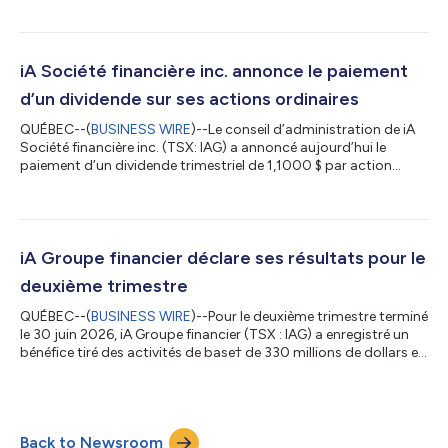
subordonnées 3,072 % échéant le 24 septembre 2031 (les «
débentures ») un avis officiel et des directives en vue du rachat
des débentures. La Société procédera au rachat des
débentures, en date du 24 septembre 2026, moyennant le
iA Société financière inc. annonce le paiement
paiement d’un montant de rach...
d’un dividende sur ses actions ordinaires
QUÉBEC--(
BUSINESS WIRE
)--Le conseil d’administration de iA
Société financière inc. (TSX: IAG) a annoncé aujourd’hui le
paiement d’un dividende trimestriel de 1,1000 $ par action
ordinaire en circulation pour le trimestre se terminant le 30 juin
2026. Ce dividende sera payable le 15 septembre 2026 aux
actionnaires inscrits à la fermeture des bureaux le 14 août 2026.
iA Société financière inc. rappelle aux actionnaires ordinaires qui
souhaitent adhérer au régime de réinvestissement des
iA Groupe financier déclare ses résultats pour le
dividendes...
deuxième trimestre
QUÉBEC--(
BUSINESS WIRE
)--Pour le deuxième trimestre terminé
le 30 juin 2026, iA Groupe financier (TSX : IAG) a enregistré un
bénéfice tiré des activités de base† de 330 millions de dollars et
un bénéfice par action (BPA) dilué tiré des activités de base†† de
3,68 $, en hausse de 5 % par rapport à la même période en
2025, où l'expérience d'assurance avait été très favorable. Le
rendement des capitaux propres aux actionnaires ordinaires
Back to Newsroom
(ROE)†† tiré des activités de base pour les 12 derniers mois...