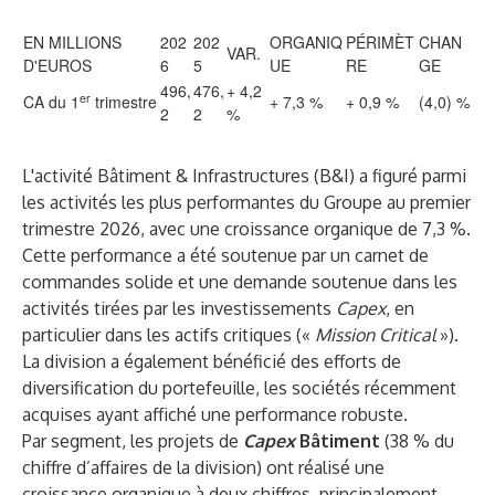
EN MILLIONS
202
202
ORGANIQ
PÉRIMÈT
CHAN
VAR.
D'EUROS
6
5
UE
RE
GE
496,
476,
+ 4,2
er
CA du 1
trimestre
+ 7,3 %
+ 0,9 %
(4,0) %
2
2
%
L'activité Bâtiment & Infrastructures (B&I) a figuré parmi
les activités les plus performantes du Groupe au premier
trimestre 2026, avec une croissance organique de 7,3 %.
Cette performance a été soutenue par un carnet de
commandes solide et une demande soutenue dans les
activités tirées par les investissements
Capex
, en
particulier dans les actifs critiques («
Mission Critical
»).
La division a également bénéficié des efforts de
diversification du portefeuille, les sociétés récemment
acquises ayant affiché une performance robuste.
Par segment, les
projets de
Capex
Bâtiment
(38 % du
chiffre d’affaires de la division) ont réalisé une
croissance organique à deux chiffres, principalement