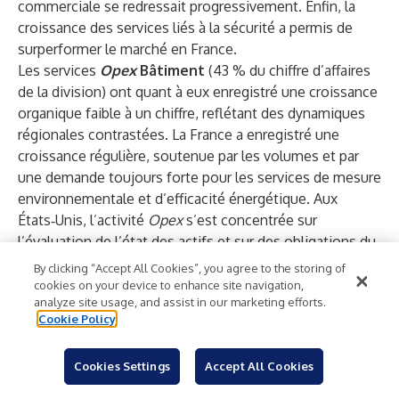
commerciale se redressait progressivement. Enfin, la
croissance des services liés à la sécurité a permis de
surperformer le marché en France.
Les services
Opex
Bâtiment
(43 % du chiffre d’affaires
de la division) ont quant à eux enregistré une croissance
organique faible à un chiffre, reflétant des dynamiques
régionales contrastées. La France a enregistré une
croissance régulière, soutenue par les volumes et par
une demande toujours forte pour les services de mesure
environnementale et d’efficacité énergétique. Aux
États‑Unis, l’activité
Opex
s’est concentrée sur
l’évaluation de l’état des actifs et sur des obligations du
secteur public dans certains États, tandis que le Groupe
By clicking “Accept All Cookies”, you agree to the storing of
a poursuivi le repositionnement de son portefeuille vers
cookies on your device to enhance site navigation,
analyze site usage, and assist in our marketing efforts.
des services à plus forte valeur ajoutée, axés sur la
Cookie Policy
durabilité.
L’activité
Infrastructures
(19 % du chiffre d’affaires de la
Cookies Settings
Accept All Cookies
division) a enregistré une croissance organique élevée à
un chiffre, avec une dynamique soutenue en Europe, en