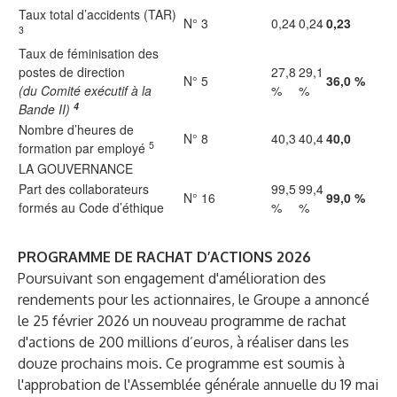
Taux total d’accidents (TAR)
N° 3
0,24
0,24
0,23
3
Taux de féminisation des
postes de direction
27,8
29,1
N° 5
36,0 %
(du Comité exécutif à la
%
%
4
Bande II)
Nombre d’heures de
N° 8
40,3
40,4
40,0
5
formation par employé
LA GOUVERNANCE
Part des collaborateurs
99,5
99,4
N° 16
99,0 %
formés au Code d’éthique
%
%
PROGRAMME DE RACHAT D’ACTIONS 2026
Poursuivant son engagement d'amélioration des
rendements pour les actionnaires, le Groupe a annoncé
le 25 février 2026 un nouveau programme de rachat
d'actions de 200 millions d’euros, à réaliser dans les
douze prochains mois. Ce programme est soumis à
l'approbation de l'Assemblée générale annuelle du 19 mai