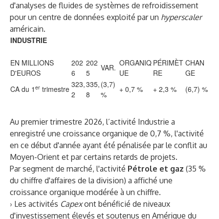
d'analyses de fluides de systèmes de refroidissement
pour un centre de données exploité par un
hyperscaler
américain.
INDUSTRIE
EN MILLIONS
202
202
ORGANIQ
PÉRIMÈT
CHAN
VAR.
D'EUROS
6
5
UE
RE
GE
323,
335,
(3,7)
er
CA du 1
trimestre
+ 0,7 %
+ 2,3 %
(6,7) %
2
8
%
Au premier trimestre 2026, l’activité Industrie a
enregistré une croissance organique de 0,7 %, l'activité
en ce début d'année ayant été pénalisée par le conflit au
Moyen-Orient et par certains retards de projets.
Par segment de marché, l'activité
Pétrole et gaz
(35 %
du chiffre d'affaires de la division) a affiché une
croissance organique modérée à un chiffre.
› Les activités
Capex
ont bénéficié de niveaux
d'investissement élevés et soutenus en Amérique du