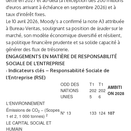
dette en 2027 et au-delà (à l'exception des 200 millions
d'euros arrivant à échéance en septembre 2026) et à
taux d'intérêt fixes.
Le 10 avril 2026, Moody’s a confirmé la note A3 attribuée
à Bureau Veritas, soulignant sa position de
leader
sur le
marché, son modèle économique diversifié et résilient,
sa politique financière prudente et sa solide capacité à
générer des flux de trésorerie.
ENGAGEMENTS EN MATIÈRE DE RESPONSABILITÉ
SOCIALE DE L’ENTREPRISE
›
Indicateurs clés – Responsabilité Sociale de
l’Entreprise (RSE)
ODD DES
T1
T1
AMBITI
NATIONS
202
202
ON 2028
UNIES
5
6
L'ENVIRONNEMENT
Émissions de CO
– (Scopes
2
N° 13
133
124
107
2
1 et 2, 1 000 tonnes)
LE CAPITAL SOCIAL ET
HUMAIN