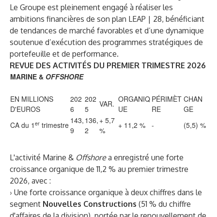
Le Groupe est pleinement engagé à réaliser les
ambitions financières de son plan LEAP | 28, bénéficiant
de tendances de marché favorables et d’une dynamique
soutenue d’exécution des programmes stratégiques de
portefeuille et de performance.
REVUE DES ACTIVITÉS DU PREMIER TRIMESTRE 2026
MARINE &
OFFSHORE
EN MILLIONS
202
202
ORGANIQ
PÉRIMÈT
CHAN
VAR.
D'EUROS
6
5
UE
RE
GE
143,
136,
+ 5,7
er
CA du 1
trimestre
+ 11,2 %
-
(5,5) %
9
2
%
L'activité Marine &
Offshore
a enregistré une forte
croissance organique de 11,2 % au premier trimestre
2026, avec :
› Une forte croissance organique à deux chiffres dans le
segment
Nouvelles Constructions
(51 % du chiffre
d'affaires de la division), portée par le renouvellement de