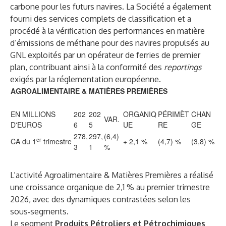
carbone pour les futurs navires. La Société a également
fourni des services complets de classification et a
procédé à la vérification des performances en matière
d’émissions de méthane pour des navires propulsés au
GNL exploités par un opérateur de ferries de premier
plan, contribuant ainsi à la conformité des
reportings
exigés par la réglementation européenne.
AGROALIMENTAIRE & MATIÈRES PREMIÈRES
EN MILLIONS
202
202
ORGANIQ
PÉRIMÈT
CHAN
VAR.
D'EUROS
6
5
UE
RE
GE
278,
297,
(6,4)
er
CA du 1
trimestre
+ 2,1 %
(4,7) %
(3,8) %
3
1
%
L’activité Agroalimentaire & Matières Premières a réalisé
une croissance organique de 2,1 % au premier trimestre
2026, avec des dynamiques contrastées selon les
sous‑segments.
Le segment
Produits Pétroliers et Pétrochimiques