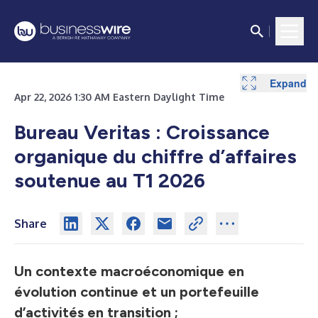
Expand
Expand
Expand
Expand
Expand
Expand
Expand
Expand
Expand
Expand
Expand
Apr 22, 2026 1:30 AM Eastern Daylight Time
Bureau Veritas :
Croissance
organique du chiffre d’affaires
soutenue au T1 2026
Share
Un contexte macroéconomique en
évolution continue et un portefeuille
d’activités en transition ;