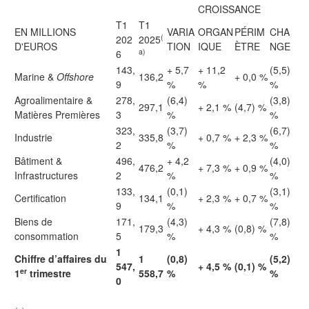
CROISSANCE
T1
T1
EN MILLIONS
VARIA
ORGAN
PÉRIM
CHA
(
202
2025
D'EUROS
TION
IQUE
ÈTRE
NGE
a)
6
143,
+ 5,7
+ 11,2
(5,5)
Marine &
Offshore
136,2
+ 0,0 %
9
%
%
%
Agroalimentaire &
278,
(6,4)
(3,8)
297,1
+ 2,1 %
(4,7) %
Matières Premières
3
%
%
323,
(3,7)
(6,7)
Industrie
335,8
+ 0,7 %
+ 2,3 %
2
%
%
Bâtiment &
496,
+ 4,2
(4,0)
476,2
+ 7,3 %
+ 0,9 %
Infrastructures
2
%
%
133,
(0,1)
(3,1)
Certification
134,1
+ 2,3 %
+ 0,7 %
9
%
%
Biens de
171,
(4,3)
(7,8)
179,3
+ 4,3 %
(0,8) %
consommation
5
%
%
1
Chiffre d’affaires du
1
(0,8)
(5,2)
547,
+ 4,5 %
(0,1) %
er
1
trimestre
558,7
%
%
0