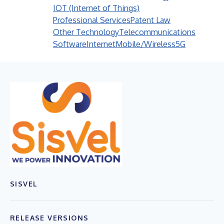
IOT (Internet of Things)
Professional Services
Patent Law
Other Technology
Telecommunications
Software
Internet
Mobile/Wireless
5G
SISVEL
RELEASE VERSIONS