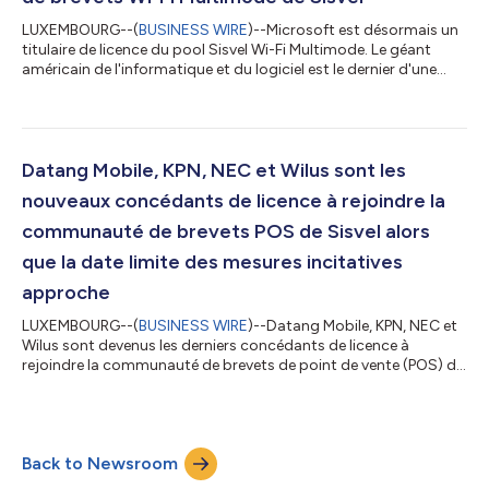
LUXEMBOURG--(
BUSINESS WIRE
)--Microsoft est désormais un
titulaire de licence du pool Sisvel Wi-Fi Multimode. Le géant
américain de l'informatique et du logiciel est le dernier d'une
série de grandes entreprises à obtenir une licence pour les
brevets essentiels standard proposés dans le cadre du
programme. Ce faisant, il rejoint ASUS, Hewlett Packard
Enterprise et Sony Group Corporation, ainsi que Huawei,
Panasonic, Philips et ZTE qui sont également des concédants
Datang Mobile, KPN, NEC et Wilus sont les
de licences du pool aux côtés d...
nouveaux concédants de licence à rejoindre la
communauté de brevets POS de Sisvel alors
que la date limite des mesures incitatives
approche
LUXEMBOURG--(
BUSINESS WIRE
)--Datang Mobile, KPN, NEC et
Wilus sont devenus les derniers concédants de licence à
rejoindre la communauté de brevets de point de vente (POS) de
Sisvel. Ils se joignent à sept autres titulaires de brevets
(BlackBerry, Huawei, JVCKENWOOD, LG Electronics, Nokia,
Sisvel et SK Telecom) pour mettre leurs portefeuilles cellulaires
2G-5G à disposition dans le cadre du programme. La période
Back to Newsroom
pendant laquelle les concédants de licences POS de Sisvel
bénéficieront d'incitation...