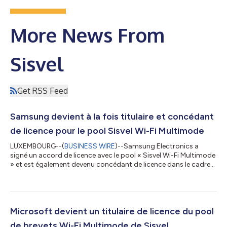
More News From
Sisvel
Get RSS Feed
Samsung devient à la fois titulaire et concédant
de licence pour le pool Sisvel Wi-Fi Multimode
LUXEMBOURG--(
BUSINESS WIRE
)--Samsung Electronics a
signé un accord de licence avec le pool « Sisvel Wi-Fi Multimode
» et est également devenu concédant de licence dans le cadre
de ce programme. La décision de cette entreprise sud-coréenne
– géant mondial de la R&D, l’un des principaux fabricants de
smartphones au monde et leader dans de nombreuses autres
catégories de produits électroniques – confirme non seulement
le statut du pool Sisvel Wi-Fi Multimode en tant que fournisseur
Microsoft devient un titulaire de licence du pool
de solution...
de brevets Wi-Fi Multimode de Sisvel