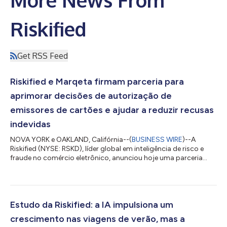
Riskified
Get RSS Feed
Riskified e Marqeta firmam parceria para
aprimorar decisões de autorização de
emissores de cartões e ajudar a reduzir recusas
indevidas
NOVA YORK e OAKLAND, Califórnia--(
BUSINESS WIRE
)--A
Riskified (NYSE: RSKD), líder global em inteligência de risco e
fraude no comércio eletrônico, anunciou hoje uma parceria
com a Marqeta (NASDAQ: MQ), a plataforma global moderna
de emissão de cartões, para dar aos emissores de cartões na
plataforma da Marqeta acesso à inteligência de risco de pré-
autorização da Riskified. A integração ajuda os emissores a
tomarem decisões de autorização mais precisas, aprovarem
Estudo da Riskified: a IA impulsiona um
mais transações legítimas e redu...
crescimento nas viagens de verão, mas a