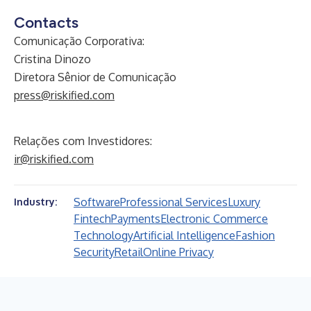
Contacts
Comunicação Corporativa:
Cristina Dinozo
Diretora Sênior de Comunicação
press@riskified.com
Relações com Investidores:
ir@riskified.com
Software
Professional Services
Luxury
Industry:
Fintech
Payments
Electronic Commerce
Technology
Artificial Intelligence
Fashion
Security
Retail
Online Privacy