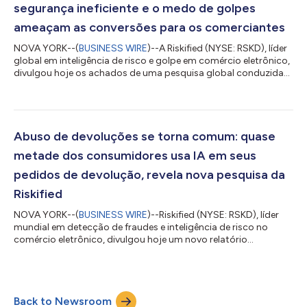
segurança ineficiente e o medo de golpes
ameaçam as conversões para os comerciantes
NOVA YORK--(
BUSINESS WIRE
)--A Riskified (NYSE: RSKD), líder
global em inteligência de risco e golpe em comércio eletrônico,
divulgou hoje os achados de uma pesquisa global conduzida
antes da temporada de viagens de verão de 2026, explorando
o comportamento de viagem do consumidor, as experiências
de reserva e a confiança nas ferramentas de viagem digitais e
possibilitadas por IA. A pesquisa, realizada com mais de 4.000
consumidores nos Estados Unidos, Reino Unido, China, Japão,
Abuso de devoluções se torna comum: quase
México, Brasil e...
metade dos consumidores usa IA em seus
pedidos de devolução, revela nova pesquisa da
Riskified
NOVA YORK--(
BUSINESS WIRE
)--Riskified (NYSE: RSKD), líder
mundial em detecção de fraudes e inteligência de risco no
comércio eletrônico, divulgou hoje um novo relatório
internacional, "Reescrevendo as Regras sobre Devoluções",
explorando como as atitudes e os comportamentos dos
consumidores em relação às devoluções no comércio
eletrônico estão evoluindo na era da inteligência artificial (IA). O
Back to Newsroom
estudo encomendado pela Riskified e conduzido pela eTail