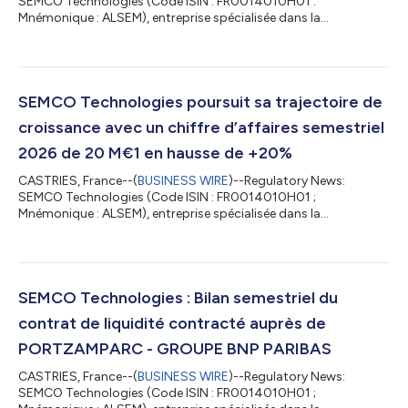
SEMCO Technologies (Code ISIN : FR0014010H01 :
Mnémonique : ALSEM), entreprise spécialisée dans la
conception et la fabrication de composants stratégiques pour
la production de semi-conducteurs, publie aujourd’hui le
nombre d’actions composant le capital social et le nombre
total de droits de vote au 31 juillet 2026. Date Nombre total
d'actions composant le capital Nombre total de droits de vote
SEMCO Technologies poursuit sa trajectoire de
théoriques* Nombre total de droits de vote exerç...
croissance avec un chiffre d’affaires semestriel
2026 de 20 M€1 en hausse de +20%
CASTRIES, France--(
BUSINESS WIRE
)--Regulatory News:
SEMCO Technologies (Code ISIN : FR0014010H01 ;
Mnémonique : ALSEM), entreprise spécialisée dans la
conception et la fabrication de composants stratégiques pour
la production de semi-conducteurs, annonce aujourd’hui son
chiffre d’affaires pour le premier semestre 2026. Laurent
Pélissier, Président Directeur Général de SEMCO Technologies,
déclare : « SEMCO Technologies poursuit sa trajectoire de
SEMCO Technologies : Bilan semestriel du
croissance, portée par une demande toujours souten...
contrat de liquidité contracté auprès de
PORTZAMPARC - GROUPE BNP PARIBAS
CASTRIES, France--(
BUSINESS WIRE
)--Regulatory News:
SEMCO Technologies (Code ISIN : FR0014010H01 ;