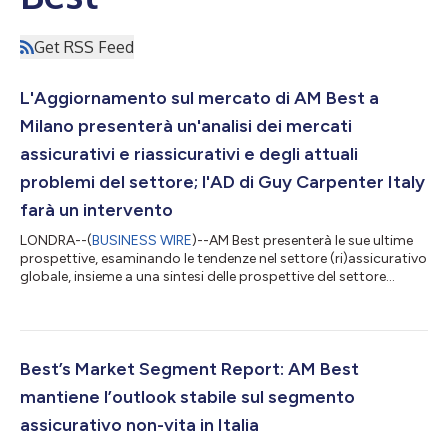
Get RSS Feed
L'Aggiornamento sul mercato di AM Best a
Milano presenterà un'analisi dei mercati
assicurativi e riassicurativi e degli attuali
problemi del settore; l'AD di Guy Carpenter Italy
farà un intervento
LONDRA--(
BUSINESS WIRE
)--AM Best presenterà le sue ultime
prospettive, esaminando le tendenze nel settore (ri)assicurativo
globale, insieme a una sintesi delle prospettive del settore
assicurativo italiano, con un aggiornamento sul mercato in
programma per il 17 giugno 2026 a Milano. Vincenzo Cacìa, AD
di Guy Carpenter Italy, terrà una presentazione in qualità di
ospite sul mercato riassicurativo italiano. Quest'anno,
l'aggiornamento sul mercato è programmato dalle 9:30 alle
Best’s Market Segment Report: AM Best
14:00 (CEST) al Wes...
mantiene l’outlook stabile sul segmento
assicurativo non-vita in Italia