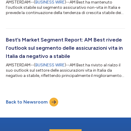
AMSTERDAM--(
BUSINESS WIRE
)--AM Best ha mantenuto
l’outlook stabile sul segmento assicurativo non-vita in Italia e
prevede la continuazione della tendenza di crescita stabile dei
premi lordi sottoscritti (GWP) durante il 2026 in tutti i rami,
sebbene a un ritmo più lento rispetto agli anni precedenti. Nel
suo nuovo Best’s Market Segment Report, “Outlook sul mercato
assicurativo non vita in Italia” AM Best afferma inoltre che
l'ulteriore onere fiscale della Legge di bilancio 2026 non inciderà
Best’s Market Segment Report: AM Best rivede
in...
l’outlook sul segmento delle assicurazioni vita in
Italia da negativo a stabile
AMSTERDAM--(
BUSINESS WIRE
)--AM Best ha rivisto al rialzo il
suo outlook sul settore delle assicurazioni vita in Italia da
negativo a stabile, riflettendo principalmente il miglioramento
nell’andamento dei riscatti e l’aspettativa che le compagnie
possano continuare ad adeguarsi per mantenere un saldo
positivo dei flussi netti. Nel suo nuovo Best’s Market Segment
Report, “Outlook sul mercato assicurativo vita in Italia ” AM Best
Back to Newsroom
osserva inoltre che si aspetta che il volume di premi rimanga
resil...