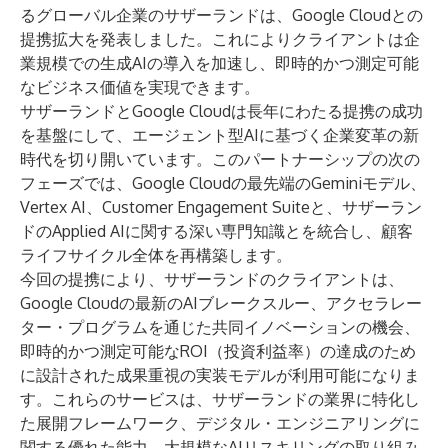
るグローバル企業の
サザーランド
は、Google Cloudとの
提携拡大を発表しました。これによりクライアントは企
業規模での生成AIの導入を加速し、即時的かつ測定可能
なビジネス価値を実現できます。
サザーランドとGoogle Cloudは長年にわたる提携の成功
を基盤にして、エージェント型AIに基づく企業変革の新
時代を切り開いています。このパートナーシップの次の
フェーズでは、Google Cloudの最先端のGeminiモデル、
Vertex AI、Customer Engagement Suiteと、
サザーラン
ドのApplied AIに関する深い専門知識
とを統合し、顧客
ライフサイクル全体を再構築します。
今回の提携により、サザーランドのクライアントは、
Google Cloudの最新のAIブレークスルー、アクセラレー
ター・プログラムを通じた共同イノベーションの機会、
即時的かつ測定可能なROI（投資利益率）の達成のため
に設計された成果重視の実装モデルが利用可能になりま
す。これらのサービスは、サザーランドの業界に特化し
た展開フレームワーク、デジタル・エンジニアリングに
関する優れた能力、大規模なAIリスキリングの取り組み