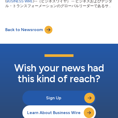
(
BUSINESS WIRE
)--（ビジネスワイヤ） -- ビジネスおよびデジタ
け報告を継続的に高度化することで、FinCrime管理を変革しま
ル・トランスフォーメーションのグローバルリーダーであるサザ
す。本ソリュ...
ーランドは、企業とサービスプロバイダーによるミッションクリ
ティカルな接続性の管理のあり方を見直す動きの一環として、
5G LANアーキテクチャの先駆者であるシリコンバレーのイノベ
ーター、セローナとの協業により、AI対応のプライベート5Gおよ
Back to Newsroom
び自律型ネットワークソリューションの提供を開始すると発表し
ました。 このエンドツーエンドのソリューションは、サザーラ
ンドのエージェント型サービス管理オーケストレーション
（SMO）プラットフォームとAI搭載xApps・rAppsスイートを、
セローナの次世代プライベート5Gインフラと統合します。それ
により、自律管理型のインテントベース・ネットワークが実現さ
れ、人的介入を大幅に削減するとともに、企業環境と通信環境の
両方でパフォーマンス、レジリエンス、持続可能性を向上させま
Wish your news had
す。 サザーランドのコミュニケーション・メディア＆エンター
テインメント最高経営責任者であるスリ...
this kind of reach?
Sign Up
Learn About Business Wire