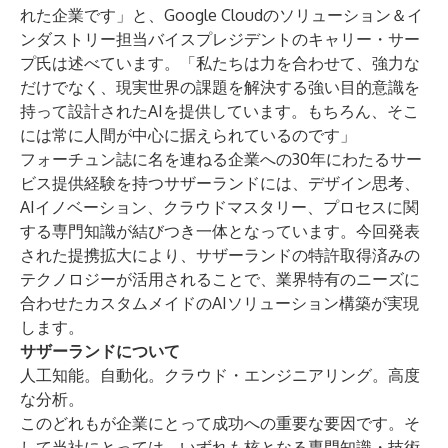
れた企業です」と、Google Cloudのソリューション＆イ
ンダストリー担当バイスプレジデントのキャリー・サー
プ氏は述べています。「私たちは力を合わせて、強力な
だけでなく、現実世界の課題を解決する強い目的意識を
持って設計されたAIを提供しています。もちろん、そこ
には常に人間が中心に据えられているのです」
フォーチュン誌に名を連ねる企業への30年にわたるサー
ビス提供経験を持つサザーランドには、デザイン思考、
AIイノベーション、クラウドマスタリー、プロセスに関
する専門知識が結びつき一体となっています。今回発表
された提携拡大により、サザーランドの特許取得済みの
テクノロジーが活用されることで、業界特有のニーズに
合わせたカスタムメイドのAIソリューション構築が実現
します。
サザーランドについて
人工知能。自動化。クラウド・エンジニアリング。高度
な分析。
このどれもが企業にとって成功への重要な要因です。そ
して当社にとっては、いずれも核となる専門知識・技術