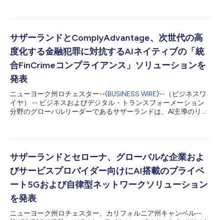
Sutherland FinAI Hub を発表しました。金融機関がAI導入を加速
させつつも、多くの取り組みがパイロット段階にとどまる中、レ
ガシーシステムや基幹業務への拡張は困難を極めています。
Sutherland FinAI Hubは、このギャップを埋めるために開発され
ました。 FinAI Hubは、がクライアントと協力し、基幹業務全体
サザーランドとComplyAdvantage、次世代の高
にわたるエージェントAIワークフローの設計、プロトタイプ作
度化する金融犯罪に対抗するAIネイティブの「統
成、拡張を行うイノベーション エコシステムです。導入期に
は、プラットフォームは金融機関向けに特別に構築される、専門
合FinCrimeコンプライアンス」ソリューションを
分野のトレーニングを受けた大規模かつ拡大を続けるAIエージェ
発表
ントのワークフォースを結集し、リテールバンキング、決済、カ
ード、消費者向けおよび商業向け融資、サービス提供、バックオ
ニューヨーク州ロチェスター--(
BUSINESS WIRE
)--（ビジネスワ
フィス、リスク管理、コンプライアンスといった機能をサポート
イヤ） -- ビジネスおよびデジタル・トランスフォーメーション
します。 これらのモジュール型エージェントは、独立して使...
分野のグローバルリーダーであるサザーランドは、AI主導のリス
ク・インテリジェンス・プラットフォームを提供する
ComplyAdvantageとの戦略的パートナーシップを発表しまし
た。両社の協業により、AIによって設計された詐欺の急増、複雑
なAMLリスク、急速に進化する金融犯罪の脅威、高度化するコン
プライアンス要件に対し、銀行およびフィンテック企業が対応で
サザーランドとセローナ、グローバルな企業およ
きるよう支援する、包括的なAI駆動型の金融犯罪（FinCrime）管
びサービスプロバイダー向けにAI搭載のプライベ
理ソリューションが提供されます。 金融犯罪への対処にはAIイン
テリジェンスに基づく先進的なソリューションが求められてお
ート5Gおよび自律型ネットワークソリューション
り、従来のリスク管理およびコンプライアンス管理では追随でき
を発表
ません。サザーランドとComplyAdvantageのソリューション
は、単一のAIネイティブなインテリジェンス層を提供し、スクリ
ニューヨーク州ロチェスター、カリフォルニア州キャンベル--
ーニング、取引モニタリング、詐欺防止、案件調査、規制当局向