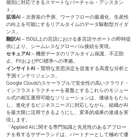
個別に対応できるスマートなバーチャル・アシスタン
ト。
拡張AI
– 次善策の予測、ワークフローの最適化、生産性
の向上を可能にするリアルタイムのデータ駆動型ガイダ
ンス。
翻訳AI
– 150以上の言語における多言語サポートの即時提
供により、シームレスなグローバル接続を実現。
セキュアAI
– 機密データのリアルタイム保護、不正防
止、PIIおよびPCI標準への準拠。
インサイトAI
– 賢明な意思決定を促進する高度な分析と
予測インテリジェンス。
Google Cloudのスケーラブルで安全性の高いクラウド・
インフラストラクチャーを基盤とするこれらのモジュー
ル式の相互運用可能なソリューションは、価値をもたら
し、進化するビジネスニーズに対応しながら、組織がAI
を最大限に活用できるようにし、変革的成果の達成を実
現します。
「Applied AIに関する専門知識と先見性のあるアプロー
チを有するサザーランドは、パートナーとして極めて優