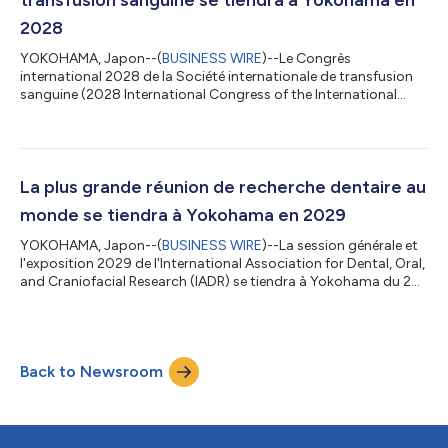
2028
YOKOHAMA, Japon--(
BUSINESS WIRE
)--Le Congrès
international 2028 de la Société internationale de transfusion
sanguine (2028 International Congress of the International
Society for Blood Transfusion, ISBT 2028) se tiendra à
Yokohama du 4 au 8 juin 2028. Organisé conjointement par
l’ISBT et la Japan Society of Transfusion Medicine and Cell
Therapy (JSTMCT), ce congrès marquera le retour de
l’événement au Japon après 19 ans, après trois congrès déjà
La plus grande réunion de recherche dentaire au
tenus dans le pays, dont deux internationaux (196...
monde se tiendra à Yokohama en 2029
YOKOHAMA, Japon--(
BUSINESS WIRE
)--La session générale et
l'exposition 2029 de l'International Association for Dental, Oral,
and Craniofacial Research (IADR) se tiendra à Yokohama du 27
au 30 juin 2029, marquant le retour de l'événement au Japon
après 28 ans. La session générale de l'IADR se tient en
conjonction avec la réunion régionale Asie-Pacifique (APR) de
l'IADR. En partenariat avec la ville de Yokohama et
Back to Newsroom
l’Organisation nationale japonaise du tourisme (JNTO), la
candidature de l'Office du...