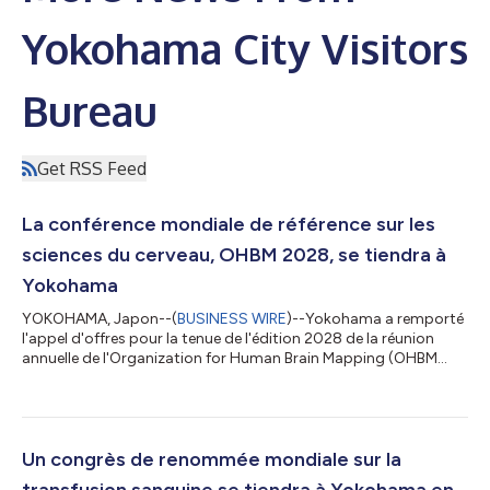
Yokohama City Visitors
Bureau
Get RSS Feed
La conférence mondiale de référence sur les
sciences du cerveau, OHBM 2028, se tiendra à
Yokohama
YOKOHAMA, Japon--(
BUSINESS WIRE
)--Yokohama a remporté
l'appel d'offres pour la tenue de l'édition 2028 de la réunion
annuelle de l'Organization for Human Brain Mapping (OHBM
2028), l'un des plus grands congrès internationaux dans le
domaine des sciences du cerveau, confirmant ainsi le statut de
la ville en tant que pôle mondial pour les congrès internationaux
et les échanges universitaires. La réunion se tiendra au PACIFICO
Yokohama du 18 au 22 juin et marquera la deuxième fois
Un congrès de renommée mondiale sur la
seulement que ce...
transfusion sanguine se tiendra à Yokohama en