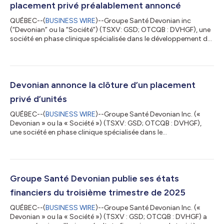
placement privé préalablement annoncé
QUÉBEC--(
BUSINESS WIRE
)--Groupe Santé Devonian inc
(“Devonian” ou la “Société”) (TSXV: GSD; OTCQB : DVHGF), une
société en phase clinique spécialisée dans le développement de
solutions uniques pour les maladies inflammatoires, publie
aujourd'hui une mise à jour corporative : Thykamine™ : un
pipeline en pleine expansion au service de besoins médicaux non
comblés Sur le plan manufacturier, la constance d’un lot à
l’autre de Thykamine™ a été confirmée grâce à des techniques
Devonian annonce la clôture d’un placement
analytiques de pointe,...
privé d’unités
QUÉBEC--(
BUSINESS WIRE
)--Groupe Santé Devonian Inc. («
Devonian » ou la « Société ») (TSXV: GSD; OTCQB : DVHGF),
une société en phase clinique spécialisée dans le
développement de solutions uniques pour les maladies
inflammatoires, annonce la clôture de son placement privé sans
l’entremise d’un courtier pour un produit brut total de 2 272
999,85 $ (le « Placement »). Le Placement consistait en
l’émission de 15 153 332 unités de la Société (les « Unités ») au
Groupe Santé Devonian publie ses états
prix de 0,15 $ par Unité. Chaque Uni...
financiers du troisième trimestre de 2025
QUÉBEC--(
BUSINESS WIRE
)--Groupe Santé Devonian Inc. («
Devonian » ou la « Société ») (TSXV : GSD; OTCQB : DVHGF) a