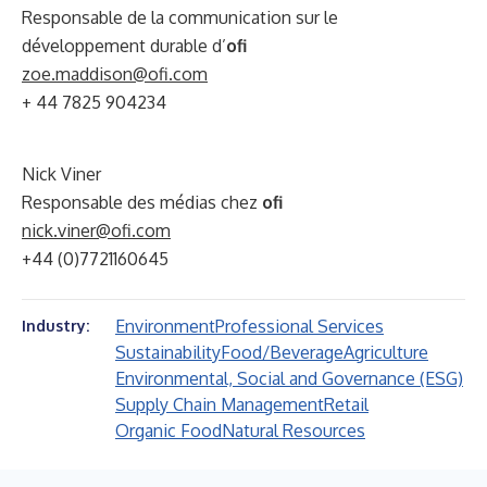
Responsable de la communication sur le
développement durable d’
ofi
zoe.maddison@ofi.com
+ 44 7825 904234
Nick Viner
Responsable des médias chez
ofi
nick.viner@ofi.com
+44 (0)7721160645
Environment
Professional Services
Industry:
Sustainability
Food/Beverage
Agriculture
Environmental, Social and Governance (ESG)
Supply Chain Management
Retail
Organic Food
Natural Resources