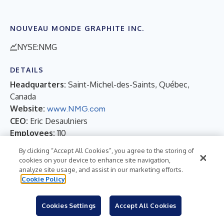
NOUVEAU MONDE GRAPHITE INC.
NYSE:NMG
DETAILS
Headquarters:
Saint-Michel-des-Saints, Québec,
Canada
Website:
www.NMG.com
CEO:
Eric Desaulniers
Employees:
110
Organization:
PUB
By clicking “Accept All Cookies”, you agree to the storing of
cookies on your device to enhance site navigation,
analyze site usage, and assist in our marketing efforts.
Cookie Policy
RELEASE VERSIONS
English
French
Cookies Settings
Accept All Cookies