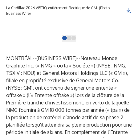
La Cadillac 2026 VISTIQ entièrement électrique de GM. (Photo:
Vue
Business Wire)
pla
pha
(Ph
MONTRÉAL--(
BUSINESS WIRE
)--
Nouveau Monde
Graphite Inc. (« NMG » ou la « Société ») (
NYSE : NMG
,
TSX.V : NOU
) et General Motors Holdings LLC (« GM »),
filiale en propriété exclusive de General Motors Co.
(
NYSE : GM
), ont convenu de signer une entente «
offtake » (l’« Entente offtake ») lors de la clôture de la
Première tranche d’investissement, en vertu de laquelle
NMG fournira à GM 18 000 tonnes par année (« tpa ») de
la production de matériel d’anode actif de sa phase 2
planifiée lorsqu'il atteindra sa pleine production pour une
période initiale de six ans. En complément de l’Entente