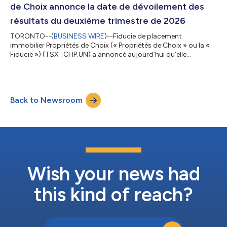
immobil...
de Choix annonce la date de dévoilement des
résultats du deuxième trimestre de 2026
TORONTO--(
BUSINESS WIRE
)--Fiducie de placement
immobilier Propriétés de Choix (« Propriétés de Choix » ou la «
Fiducie ») (TSX : CHP.UN) a annoncé aujourd’hui qu’elle
dévoilera ses résultats du deuxième trimestre de 2026 le
mercredi 22 juillet 2026, après la clôture du marché. La
direction organisera une conférence téléphonique le lendemain,
jeudi 23 juillet 2026, à 10 h (HE) avec diffusion audio simultanée
Back to Newsroom
sur le Web. Pour y accéder par téléconférence, veuillez composer
le 1-888-330-2454 ou le...
Wish your news had
this kind of reach?