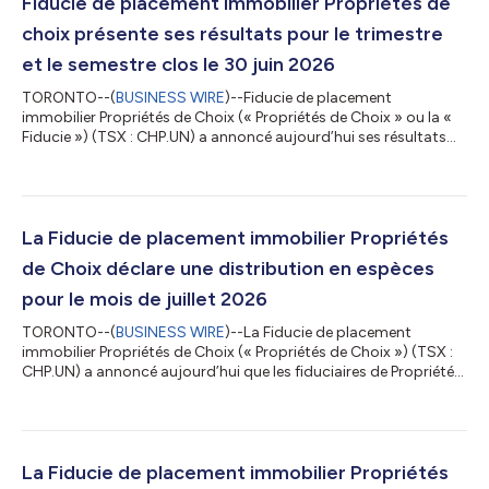
Fiducie de placement immobilier Propriétés de
choix présente ses résultats pour le trimestre
et le semestre clos le 30 juin 2026
TORONTO--(
BUSINESS WIRE
)--Fiducie de placement
immobilier Propriétés de Choix (« Propriétés de Choix » ou la «
Fiducie ») (TSX : CHP.UN) a annoncé aujourd’hui ses résultats
financiers consolidés pour le trimestre et le semestre clos le 30
juin 2026. Le rapport du deuxième trimestre aux porteurs de
parts peut être consulté sous l’onglet « Investisseurs » du site
Web de la Fiducie, à l’adresse www.choicereit.ca/fr, ainsi que sur
SEDAR+, à l’adresse www.sedarplus.ca. « Nous sommes ravis
La Fiducie de placement immobilier Propriétés
des résult...
de Choix déclare une distribution en espèces
pour le mois de juillet 2026
TORONTO--(
BUSINESS WIRE
)--La Fiducie de placement
immobilier Propriétés de Choix (« Propriétés de Choix ») (TSX :
CHP.UN) a annoncé aujourd’hui que les fiduciaires de Propriétés
de Choix ont déclaré une distribution en espèces de 0,065 $ par
unité de fiducie pour le mois de juillet 2026, ce qui représente
0,78 $ par unité sur une base annualisée, payable le 17 août
2026 aux porteurs de parts dûment inscrits à la clôture des
marchés le 31 juillet 2026. À propos de la Fiducie de placement
La Fiducie de placement immobilier Propriétés