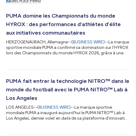
Get RSS Feed
PUMA domine les Championnats du monde
HYROX : des performances d’athlètes d’élite
aux initiatives communautaires
HERZOGENAURACH, Allemagne--(
BUSINESS WIRE
)--La marque
sportive mondiale PUMA a confirmé sa domination sur l’HYROX
lors des Championnats du monde HYROX 2026, grâce à une
multitude de performances exceptionnelles d’athlètes d’élite et
à des moments emblématiques au sein de la communauté. En
tête de file, Jess Pettrow a remporté le relais mixte avec
l’Australie pour la deuxième année consécutive, l’équipe ayant
défendu son titre avec un temps épique de 50:19. Ce moment
PUMA fait entrer la technologie NITRO™ dans le
en or de Jess Pettrow fait s...
monde du football avec le PUMA NITRO™ Lab à
Los Angeles
LOS ANGELES--(
BUSINESS WIRE
)--La marque sportive
mondiale PUMA a inauguré aujourd’hui le PUMA NITRO™ Lab à
Los Angeles, dernier volet en date de sa plateforme d’innovation
et le plus ambitieux à ce jour, marquant ainsi le lancement
mondial de l’Ultra Nitro 7 et l’arrivée de la technologie NITRO™
dans le monde du football pour la première fois sur une