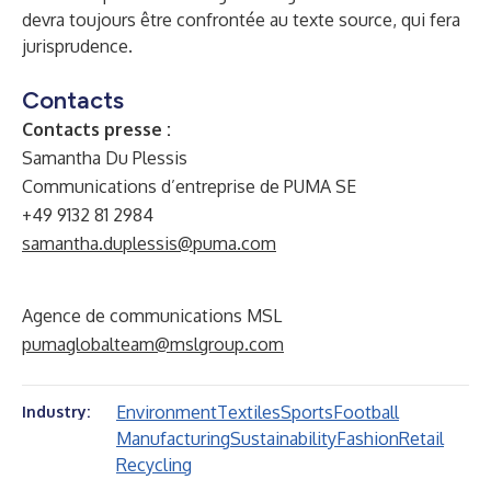
devra toujours être confrontée au texte source, qui fera
jurisprudence.
Contacts
Contacts presse :
Samantha Du Plessis
Communications d’entreprise de PUMA SE
+49 9132 81 2984
samantha.duplessis@puma.com
Agence de communications MSL
pumaglobalteam@mslgroup.com
Environment
Textiles
Sports
Football
Industry:
Manufacturing
Sustainability
Fashion
Retail
Recycling