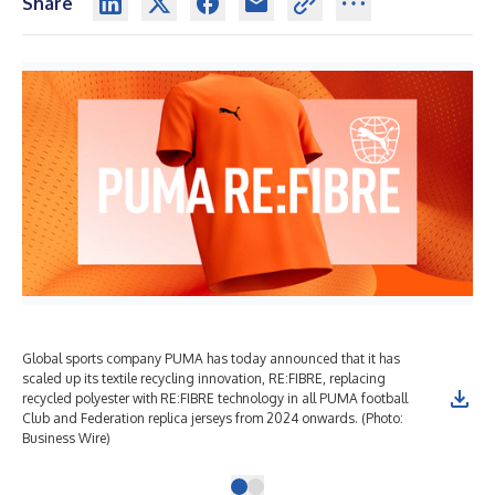
Share
Global sports company PUMA has today announced that it has
Glo
scaled up its textile recycling innovation, RE:FIBRE, replacing
sca
recycled polyester with RE:FIBRE technology in all PUMA football
rec
Club and Federation replica jerseys from 2024 onwards. (Photo:
Clu
Business Wire)