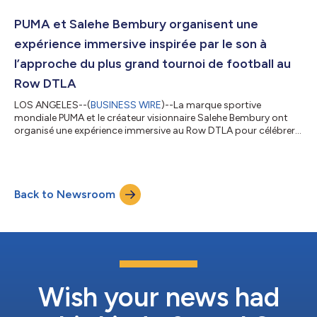
chaussure de football. Les éditions précédentes du NITRO™ Lab
à Paris, Tokyo et Londres ont exploré l’avenir de la performance
PUMA et Salehe Bembury organisent une
en course à pied et...
expérience immersive inspirée par le son à
l’approche du plus grand tournoi de football au
Row DTLA
LOS ANGELES--(
BUSINESS WIRE
)--La marque sportive
mondiale PUMA et le créateur visionnaire Salehe Bembury ont
organisé une expérience immersive au Row DTLA pour célébrer
leur collaboration à l’approche du plus grand tournoi mondial
de football. Cette activation a transformé ce lieu historique en
une série d’espaces interactifs, offrant aux invités un aperçu du
monde créatif qui se cache derrière ce partenariat. Avec Los
Back to Newsroom
Angeles en toile de fond, l’événement a fait sortir le football du
terrain p...
Wish your news had