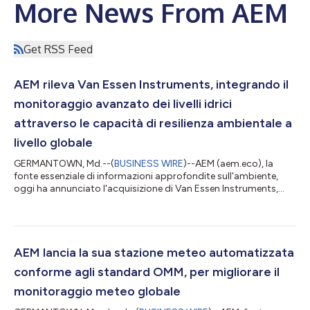
More News From AEM
Get RSS Feed
AEM rileva Van Essen Instruments, integrando il
monitoraggio avanzato dei livelli idrici
attraverso le capacità di resilienza ambientale a
livello globale
GERMANTOWN, Md.--(
BUSINESS WIRE
)--AEM (aem.eco), la
fonte essenziale di informazioni approfondite sull'ambiente,
oggi ha annunciato l'acquisizione di Van Essen Instruments,
rinomato fornitore di sistemi per il monitoraggio di precisione
delle acque sotterranee e superficiali. Grazie a questa
acquisizione, AEM integra il robusto hardware dei sensori, le
soluzioni telemetriche e i solidi strumenti di gestione dei dati di
Van Essen nella piattaforma di resilienza ambientale AEM
AEM lancia la sua stazione meteo automatizzata
Elements®, offrendo...
conforme agli standard OMM, per migliorare il
monitoraggio meteo globale