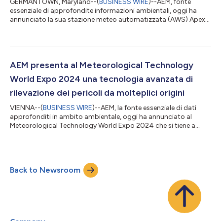
GERMANTOWN, Maryland--(
BUSINESS WIRE
)--AEM, fonte
essenziale di approfondite informazioni ambientali, oggi ha
annunciato la sua stazione meteo automatizzata (AWS) Apex
AEM conforme agli standard OMM. Questa soluzione
all'avanguardia fissa un nuovo punto di riferimento in termini di
precisione, affidabilità e durata, oltre a rispondere ai severi
standard dell'Organizzazione mondiale della Meteorologia
(OMM). Progettata per rispondere alle sfide più impegnative nel
AEM presenta al Meteorological Technology
monitoraggio meteo, questo prod...
World Expo 2024 una tecnologia avanzata di
rilevazione dei pericoli da molteplici origini
VIENNA--(
BUSINESS WIRE
)--AEM, la fonte essenziale di dati
approfonditi in ambito ambientale, oggi ha annunciato al
Meteorological Technology World Expo 2024 che si tiene a
Vienna, in Austria, il lancio dell’innovativa tecnologia Multi-
Source Hazard Detection, un pilastro dell’impegno di AEM verso
la resilienza collaborativa per mettere in grado le imprese di
cooperare più efficacemente fra di loro per mitigare i rischi
Back to Newsroom
ambientali in continuo aumento. Ora integrata nell’applicazione
AEM Elements...