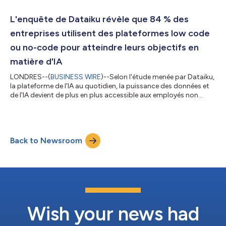
L'enquête de Dataiku révèle que 84 % des
entreprises utilisent des plateformes low code
ou no-code pour atteindre leurs objectifs en
matière d'IA
LONDRES--(
BUSINESS WIRE
)--Selon l'étude menée par Dataiku,
la plateforme de l'IA au quotidien, la puissance des données et
de l'IA devient de plus en plus accessible aux employés non
techniques des entreprises de la région EMEA. L'enquête, menée
au Royaume-Uni, en France, aux Pays-Bas, en Allemagne et aux
Émirats arabes unis, a interrogé plus de 700 décideurs seniors
d'entreprises actifs sur les plateformes de science des données
Back to Newsroom
et les modèles d'IA au sein de l'entreprise. Elle a identifié une...
Wish your news had