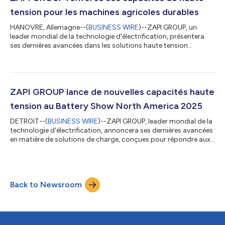
embarqués plus puissants afi...
tension pour les machines agricoles durables
HANOVRE, Allemagne--(
BUSINESS WIRE
)--ZAPI GROUP, un
leader mondial de la technologie d'électrification, présentera
ses dernières avancées dans les solutions haute tension
intégrées à l'AGRITECHNICA 2025, qui se tiendra à Hanovre du 9
au 15 novembre. Ces nouvelles capacités s’inscrivent
directement dans le thème directeur du salon, « Touch Smart
Efficiency », en fournissant une plateforme d’électrification
intégrée pour des systèmes agricoles innovants et en réseau.
ZAPI GROUP lance de nouvelles capacités haute
Les nouvelles capacités de ZA...
tension au Battery Show North America 2025
DETROIT--(
BUSINESS WIRE
)--ZAPI GROUP, leader mondial de la
technologie d'électrification, annoncera ses dernières avancées
en matière de solutions de charge, conçues pour répondre aux
besoins évolutifs des équipementiers et du marché plus large de
l'électrification au Battery Show North America à Détroit du 6
au 9 octobre. À ce salon, ZAPI GROUP présentera de nouvelles
capacités de charge haute tension très puissantes destinées
Back to Newsroom
aux équipementiers concevant de multiples solutions
d'électrificati...