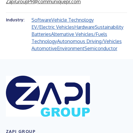
ZapiGroupPR@communiquepr.com
Software
Vehicle Technology
Industry:
EV/Electric Vehicles
Hardware
Sustainability
Batteries
Alternative Vehicles/Fuels
Technology
Autonomous Driving/Vehicles
Automotive
Environment
Semiconductor
ZAPI GROUP