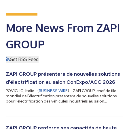
More News From ZAPI
GROUP
Get RSS Feed
ZAPI GROUP présentera de nouvelles solutions
d'électrification au salon ConExpo/AGG 2026
POVIGLIO, Italie--(
BUSINESS WIRE
)--ZAPI GROUP, chef de file
mondial de l'électrification présentera de nouvelles solutions
pour l'électrification des véhicules industriels au salon
ConExpo/AGG, qui se tiendra du 3 au 7 mars à Las Vegas. Face
à l'évolution des engins de chantier électrifiés vers des
applications, plus grandes et plus exigeantes, le groupe a
développé de nouveaux convertisseurs CC/CC, des onduleurs,
des moteurs électriques et des chargeurs de batterie
ZAPI GROUP renforce ses capacités de haute