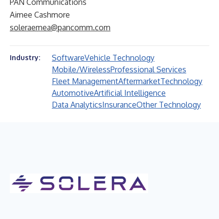
PAN Communications
Aimee Cashmore
soleraemea@pancomm.com
Software
Vehicle Technology
Industry:
Mobile/Wireless
Professional Services
Fleet Management
Aftermarket
Technology
Automotive
Artificial Intelligence
Data Analytics
Insurance
Other Technology