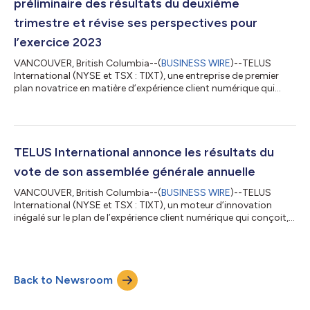
préliminaire des résultats du deuxième
trimestre et révise ses perspectives pour
l’exercice 2023
VANCOUVER, British Columbia--(
BUSINESS WIRE
)--TELUS
International (NYSE et TSX : TIXT), une entreprise de premier
plan novatrice en matière d’expérience client numérique qui
conçoit, produit et livre des solutions de prochaine génération,
y compris des solutions d’intelligence artificielle (IA) et de
modération de contenu, pour des marques mondiales
créatrices de marché, a publié aujourd’hui un aperçu de ses
résultats financiers pour le trimestre se terminant le 30 juin
TELUS International annonce les résultats du
2023, et a mis à jour se...
vote de son assemblée générale annuelle
VANCOUVER, British Columbia--(
BUSINESS WIRE
)--TELUS
International (NYSE et TSX : TIXT), un moteur d’innovation
inégalé sur le plan de l’expérience client numérique qui conçoit,
produit et livre des solutions de prochaine génération pour des
marques mondiales créatrices de marché, notamment dans les
secteurs de l’intelligence artificielle et de la modération de
contenus, a annoncé aujourd’hui les résultats de son assemblée
Back to Newsroom
générale annuelle, qui a eu lieu le 12 mai 2023. Tous les
candidats ont é...