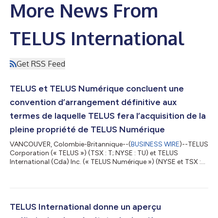
More News From
TELUS International
Get RSS Feed
TELUS et TELUS Numérique concluent une
convention d’arrangement définitive aux
termes de laquelle TELUS fera l’acquisition de la
pleine propriété de TELUS Numérique
VANCOUVER, Colombie-Britannique--(
BUSINESS WIRE
)--TELUS
Corporation (« TELUS ») (TSX : T; NYSE : TU) et TELUS
International (Cda) Inc. (« TELUS Numérique ») (NYSE et TSX :
TIXT) ont annoncé aujourd’hui qu’elles avaient conclu une
convention définitive aux termes de laquelle TELUS doit
acquérir la totalité des actions à droit de vote multiple et des
actions à droit de vote subalterne en circulation de TELUS
Numérique qui ne sont pas déjà détenues par TELUS, au prix de
TELUS International donne un aperçu
4,50 $ US par action, la co...