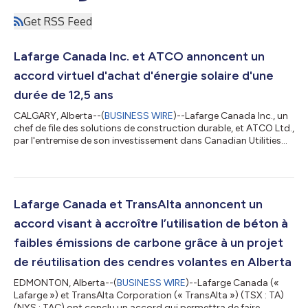
Get RSS Feed
Lafarge Canada Inc. et ATCO annoncent un
accord virtuel d'achat d'énergie solaire d'une
durée de 12,5 ans
CALGARY, Alberta--(
BUSINESS WIRE
)--Lafarge Canada Inc., un
chef de file des solutions de construction durable, et ATCO Ltd.,
par l'entremise de son investissement dans Canadian Utilities
Limited, annoncent aujourd’hui avoir conclu un accord virtuel
d’achat d’électricité de 12,5 ans. En vertu de cet accord, la
cimenterie Exshaw de Lafarge recevra cent pour cent de
l’énergie solaire produite par le projet Empress Solar de 38,5
mégawatts, répondant ainsi à 34 % des besoins énergétiques
Lafarge Canada et TransAlta annoncent un
de la centr...
accord visant à accroître l’utilisation de béton à
faibles émissions de carbone grâce à un projet
de réutilisation des cendres volantes en Alberta
EDMONTON, Alberta--(
BUSINESS WIRE
)--Lafarge Canada («
Lafarge ») et TransAlta Corporation (« TransAlta ») (TSX : TA)
(NYS : TAC) ont conclu un accord qui permettra de faire