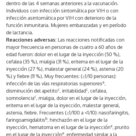
dentro de las 4 semanas anteriores a la vacunación.
Individuos con infección sintomática por VIH o con
infección asintomática por VIH con deterioro de la
función inmunitaria. Mujeres embarazadas y en período
de lactancia.
Reacciones adversas:
Las reacciones notificadas con
mayor frecuencia en personas de cuatro a 60 años de
edad fueron: dolor en el lugar de la inyección (50 %),
cefalea (35 %), mialgia (31 %), eritema en el lugar de la
inyección (27 %), malestar general (24 %), astenia (20
%) y fiebre (11 %). Muy frecuentes: (≥1/10 personas):
a
infección de las vías respiratorias superiores
,
c
c
disminución del apetito
, irritabilidad
, cefalea,
c
somnolencia
, mialgia, dolor en el lugar de la inyección,
eritema en el lugar de la inyección, malestar general,
astenia, fiebre. Frecuentes (≥1/100 a <1/10): nasofaringitis,
b
faringoamigdalitis
, hinchazón en el lugar de la
e
inyección, hematoma en el lugar de la inyección
, prurito
e
en el lugar de la inyección
, enfermedad similar a la