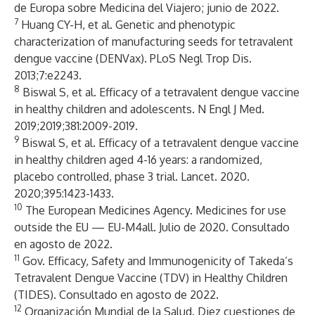
de Europa sobre Medicina del Viajero; junio de 2022.
7
Huang CY-H, et al. Genetic and phenotypic
characterization of manufacturing seeds for tetravalent
dengue vaccine (DENVax). PLoS Negl Trop Dis.
2013;7:e2243.
8
Biswal S, et al. Efficacy of a tetravalent dengue vaccine
in healthy children and adolescents. N Engl J Med.
2019;2019;381:2009-2019.
9
Biswal S, et al. Efficacy of a tetravalent dengue vaccine
in healthy children aged 4-16 years: a randomized,
placebo controlled, phase 3 trial. Lancet. 2020.
2020;395:1423-1433.
10
The European Medicines Agency.
Medicines for use
outside the EU — EU-M4all
. Julio de 2020. Consultado
en agosto de 2022.
11
Gov.
Efficacy, Safety and Immunogenicity of Takeda’s
Tetravalent Dengue Vaccine (TDV) in Healthy Children
(TIDES)
. Consultado en agosto de 2022.
12
Organización Mundial de la Salud.
Diez cuestiones de