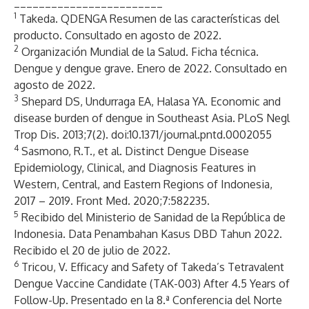
________________________
1
Takeda.
QDENGA Resumen de las características del
producto
. Consultado en agosto de 2022.
2
Organización Mundial de la Salud. Ficha técnica.
Dengue y dengue grave
. Enero de 2022. Consultado en
agosto de 2022.
3
Shepard DS, Undurraga EA, Halasa YA. Economic and
disease burden of dengue in Southeast Asia. PLoS Negl
Trop Dis. 2013;7(2). doi:10.1371/journal.pntd.0002055
4
Sasmono, R.T., et al. Distinct Dengue Disease
Epidemiology, Clinical, and Diagnosis Features in
Western, Central, and Eastern Regions of Indonesia,
2017 – 2019. Front Med. 2020;7:582235.
5
Recibido del Ministerio de Sanidad de la República de
Indonesia. Data Penambahan Kasus DBD Tahun 2022.
Recibido el 20 de julio de 2022.
6
Tricou, V. Efficacy and Safety of Takeda’s Tetravalent
Dengue Vaccine Candidate (TAK-003) After 4.5 Years of
Follow-Up. Presentado en la 8.ª Conferencia del Norte