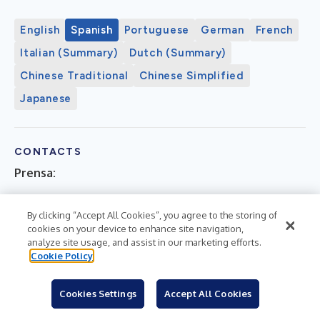
English
Spanish
Portuguese
German
French
Italian (Summary)
Dutch (Summary)
Chinese Traditional
Chinese Simplified
Japanese
CONTACTS
Prensa:
By clicking “Accept All Cookies”, you agree to the storing of
Prensa japonesa
cookies on your device to enhance site navigation,
Jun Saito
analyze site usage, and assist in our marketing efforts.
jun.saito@takeda.com
Cookie Policy
+81 (0) 3-3278-2325
Cookies Settings
Accept All Cookies
Prensa internacional y de EE. UU.